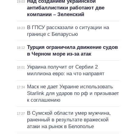
Над созданием украинской
19:03
антибаллистики работают две
компании – Зеленский
В ГПСУ рассказали о ситуации на
18:23
границе с Беларусью
Турция ограничила движение судов
18:12
в Черном море из-за атак
Украина получит от Сербии 2
18:01
миллиона евро: на что направят
Маск не дает Украине использовать
17:34
Starlink для ударов по рф и призывает
к соглашению
В Сумской области умер мужчина,
17:27
раненный в результате вражеской
атаки на рынок в Белополье