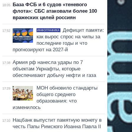
База ФСБ и 6 судов «теневого
18:05
флота»: СБС атаковали более 100
вражеских целей россиян
Дефицит памяти:
ИНФОГРАФИКА
17:52
как вырос спрос на чипы за
последние годы и что
прогнозируют на 2027-й
Армия рф нанесла удары по 7
17:38
объектам Укрнафты, которые
обеспечивают добычу нефти и газа
МОН обновило стандарты
17:29
общего среднего
образования: что
изменилось
Нацбанк выпустит памятную монету в
17:10
честь Папы Римского Иоанна Павла II