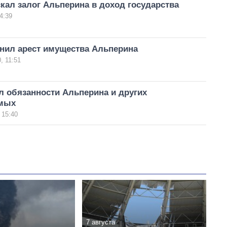
кал залог Альперина в доход государства
4:39
енил арест имущества Альперина
, 11:51
л обязанности Альперина и других
емых
 15:40
7 августа