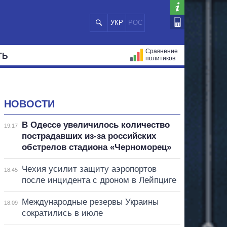
УКР
РОС
Сравнение
ТЬ
политиков
СТРАЦИЙ
МЭРЫ
ВСЕ ПЕРСОНЫ
НОВОСТИ
В Одессе увеличилось количество
19:17
пострадавших из-за российских
обстрелов стадиона «Черноморец»
Чехия усилит защиту аэропортов
18:45
после инцидента с дроном в Лейпциге
Международные резервы Украины
18:09
сократились в июле