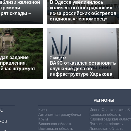
 вблизи железной
В Одессе увеличилось
огремели
количество пострадавших
рят склады –
из-за российских обстрелов
стадиона «Черноморец»
 дал задание
7 августа
аправления,
ВАКС отказался остановить
ейчас штурмует
слушание дела об
инфраструктуре Харькова
РЕГИОНЫ
Киев
Ивано-Франковская об
ИС
Автономная республика
Киевская область
Крым
Кировоградская област
РОВ
Винницкая область
Луганская область
Волынская область
Львовская область