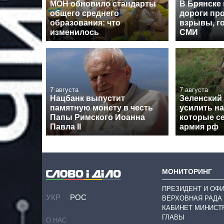
МОН обновило стандарты
В Брянске
общего среднего
дороги пр
образования: что
взрывы, го
изменилось
СМИ
7 августа
7 августа
Нацбанк выпустит
Зеленский
памятную монету в честь
усилить н
Папы Римского Иоанна
которые с
Павла II
армия рф
МОНИТОРИНГ
ПРЕЗИДЕНТ И ОФ
УКР
РОС
ВЕРХОВНАЯ РАДА
КАБИНЕТ МИНИСТ
ГЛАВЫ
О НАС