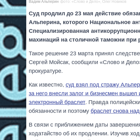
Вадим Альперин
фото: «Слово и Дело», Олег Новиков
Суд продлил до 23 мая действие обяз
Альперина, которого Национальное а
Специализированная антикоррупционн
махинаций на столичной таможни при 
Такое решение 23 марта принял следств
Сергей Мойсак, сообщили «Слово и Дело
прокуратуре.
Как известно,
суд взял под стражу Альпер
за него внесли залог и бизнесмен вышел
электронный браслет
. Правда полицейски
обязанности и поэтому
браслет снова на
В связи с приближением даты завершени
ходатайство об их продлении. Изучив ход