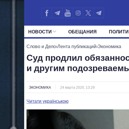
НОВОСТИ
ОБЕЩАНИЯ
ПОЛИТИ
ВСЕ ПОЛИТИКИ
ПРЕЗИДЕНТ И ОФ
Слово и Дело
›
Лента публикаций
›
Экономика
Суд продлил обязанно
и другим подозреваем
ЭКОНОМИКА
24 марта 2020, 13:29
Читати українською