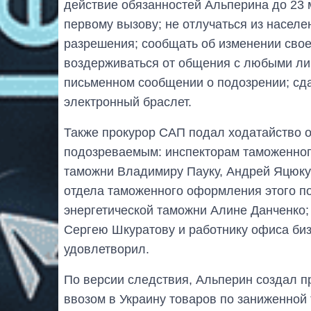
действие обязанностей Альперина до 23 
первому вызову; не отлучаться из населен
разрешения; сообщать об изменении свое
воздерживаться от общения с любыми ли
письменном сообщении о подозрении; сда
электронный браслет.
Также прокурор САП подал ходатайство о
подозреваемым: инспекторам таможенног
таможни Владимиру Пауку, Андрей Яцюку 
отдела таможенного оформления этого п
энергетической таможни Алине Данченко;
Сергею Шкуратову и работнику офиса би
удовлетворил.
По версии следствия, Альперин создал п
ввозом в Украину товаров по заниженной