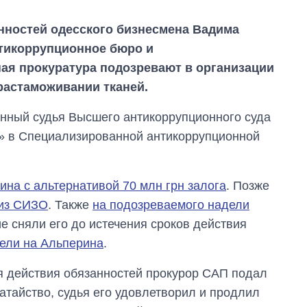
анностей одесского бизнесмена Вадима
нтикоррупционное бюро и
ая прокуратура подозревают в организации
растаможивании тканей.
енный судья Высшего антикоррупционного суда
» в Специализированной антикоррупционной
ина с альтернативой 70 млн грн залога
. Позже
 из СИЗО
. Также
на подозреваемого надели
Восемь
е сняли его до истечения сроков действия
массированных
дели на Альперина
.
ударов по Украине
за лето: Киев и
область стали
я действия обязанностей прокурор САП подал
главной целью рф
атайство, судья его удовлетворил и продлил