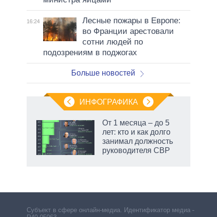
Лесные пожары в Европе:
16:24
во Франции арестовали
сотни людей по
подозрениям в поджогах
Больше новостей
ИНФОГРАФИКА
 как
От 1 месяца – до 5
чипы
лет: кто и как долго
ды и
занимал должность
т на
руководителя СВР
маги
Субъект в сфере онлайн-медиа. Идентификатор медиа –