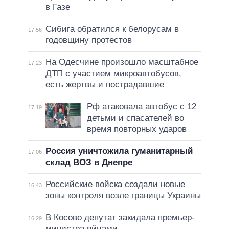
в Газе
Сибига обратился к белорусам в
17:56
годовщину протестов
На Одесчине произошло масштабное
17:23
ДТП с участием микроавтобусов,
есть жертвы и пострадавшие
Рф атаковала автобус с 12
17:19
детьми и спасателей во
время повторных ударов
Россия уничтожила гуманитарный
17:06
склад ВОЗ в Днепре
Российские войска создали новые
16:43
зоны контроля возле границы Украины
В Косово депутат закидала премьер-
16:29
министра яйцами