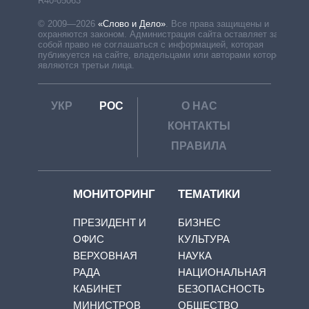
R40-05063
© 2009—2026
«Слово и Дело»
.
Все права защищены и
охраняются законом. Администрация сайта оставляет за
собой право не соглашаться с информацией, которая
публикуется на сайте, владельцами или авторами которой
являются третьи лица.
УКР
РОС
О НАС
КОНТАКТЫ
ПРАВИЛА
МОНИТОРИНГ
ТЕМАТИКИ
ПРЕЗИДЕНТ И
БИЗНЕС
ОФИС
КУЛЬТУРА
ВЕРХОВНАЯ
НАУКА
РАДА
НАЦИОНАЛЬНАЯ
КАБИНЕТ
БЕЗОПАСНОСТЬ
МИНИСТРОВ
ОБЩЕСТВО