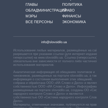
ГЛАВЫ
ПОЛИТИКА
ОБЛАДМИНИСТРАЦИЙ
ПРАВО
МЭРЫ
ФИНАНСЫ
ВСЕ ПЕРСОНЫ
ЭКОНОМИКА
info@slovoidilo.ua
Использование любых материалов, размещённых на сайте,
разрешается при указании ссылки (для интернет-изданий —
гиперссылки) на www.slovoidilo.ua. Ссылка (гиперссылка)
обязательна вне зависимости от полного либо частичного
использования материалов.
Аналитическая информация об обещаниях политиков и
чиновников, размещенных на портале slovoidilo.ua, а также
информация о состоянии выполнения этих обещаний,
собрана и обработана ООО «ИА Слово и Дело» и является
собственностью ООО «ИА Слово и Дело». Инфографики,
размещенные на портале slovoidilo.ua, созданы ОО «Система
народного контроля Слово и Дело» и являются
собственностью ОО «Система народного контроля Слово и
Дело».
Материалы, отмеченные значками, публикуются на правах