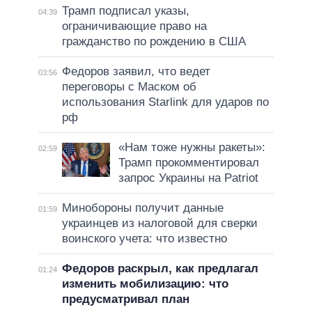
Трамп подписал указы,
04:39
ограничивающие право на
гражданство по рождению в США
Федоров заявил, что ведет
03:56
переговоры с Маском об
использования Starlink для ударов по
рф
«Нам тоже нужны ракеты»:
02:59
Трамп прокомментировал
запрос Украины на Patriot
Минобороны получит данные
01:59
украинцев из налоговой для сверки
воинского учета: что известно
Федоров раскрыл, как предлагал
01:24
изменить мобилизацию: что
предусматривал план