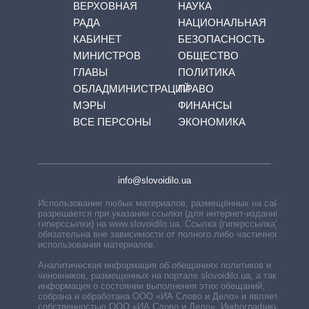
ВЕРХОВНАЯ
НАУКА
РАДА
НАЦИОНАЛЬНАЯ
КАБИНЕТ
БЕЗОПАСНОСТЬ
МИНИСТРОВ
ОБЩЕСТВО
ГЛАВЫ
ПОЛИТИКА
ОБЛАДМИНИСТРАЦИЙ
ПРАВО
МЭРЫ
ФИНАНСЫ
ВСЕ ПЕРСОНЫ
ЭКОНОМИКА
info@slovoidilo.ua
Использование любых материалов, размещённых на сайте,
разрешается при указании ссылки (для интернет-изданий —
гиперссылки) на www.slovoidilo.ua. Ссылка (гиперссылка)
обязательна вне зависимости от полного либо частичного
использования материалов.
Аналитическая информация об обещаниях политиков и
чиновников, размещенных на портале slovoidilo.ua, а также
информация о состоянии выполнения этих обещаний,
собрана и обработана ООО «ИА Слово и Дело» и является
собственностью ООО «ИА Слово и Дело». Инфографики,