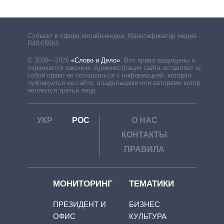
Субъект в сфере онлайн-медиа. Идентификатор медиа –
R40-05063
© 2009—2026
«Слово и Дело»
.
Все права защищены и
охраняются законом. Администрация сайта оставляет за
собой право не соглашаться с информацией, которая
публикуется на сайте, владельцами или авторами которой
являются третьи лица.
УКР
РОС
О НАС
КОНТАКТЫ
ПРАВИЛА
МОНИТОРИНГ
ТЕМАТИКИ
ПРЕЗИДЕНТ И
БИЗНЕС
ОФИС
КУЛЬТУРА