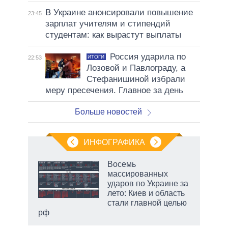
В Украине анонсировали повышение
23:45
зарплат учителям и стипендий
студентам: как вырастут выплаты
Россия ударила по
ИТОГИ
22:53
Лозовой и Павлограду, а
Стефанишиной избрали
меру пресечения. Главное за день
Больше новостей
ИНФОГРАФИКА
рифы
Восемь
у в
массированных
 на
ударов по Украине за
лето: Киев и область
стали главной целью
рф