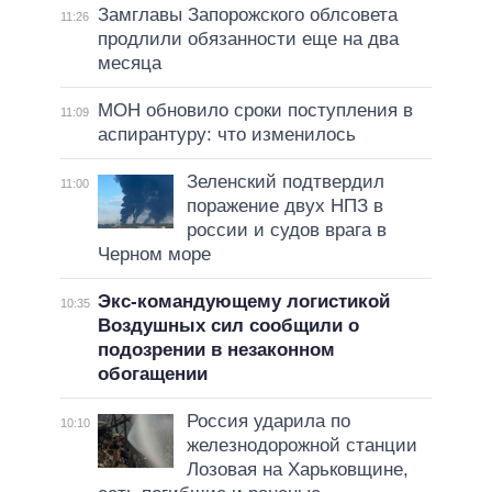
Замглавы Запорожского облсовета
11:26
продлили обязанности еще на два
месяца
МОН обновило сроки поступления в
11:09
аспирантуру: что изменилось
Зеленский подтвердил
11:00
поражение двух НПЗ в
россии и судов врага в
Черном море
Экс-командующему логистикой
10:35
Воздушных сил сообщили о
подозрении в незаконном
обогащении
Россия ударила по
10:10
железнодорожной станции
Лозовая на Харьковщине,