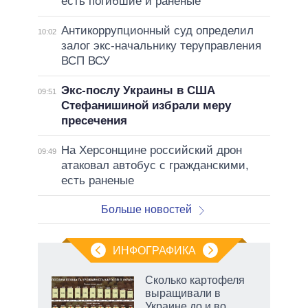
есть погибшие и раненые
Антикоррупционный суд определил
10:02
залог экс-начальнику теруправления
ВСП ВСУ
Экс-послу Украины в США
09:51
Стефанишиной избрали меру
пресечения
На Херсонщине российский дрон
09:49
атаковал автобус с гражданскими,
есть раненые
Больше новостей
ИНФОГРАФИКА
Сколько картофеля
о
выращивали в
Украине до и во