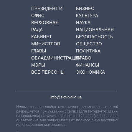
ПРЕЗИДЕНТ И
БИЗНЕС
ОФИС
КУЛЬТУРА
ВЕРХОВНАЯ
НАУКА
РАДА
НАЦИОНАЛЬНАЯ
КАБИНЕТ
БЕЗОПАСНОСТЬ
МИНИСТРОВ
ОБЩЕСТВО
ГЛАВЫ
ПОЛИТИКА
ОБЛАДМИНИСТРАЦИЙ
ПРАВО
МЭРЫ
ФИНАНСЫ
ВСЕ ПЕРСОНЫ
ЭКОНОМИКА
info@slovoidilo.ua
Использование любых материалов, размещённых на сайте,
разрешается при указании ссылки (для интернет-изданий —
гиперссылки) на www.slovoidilo.ua. Ссылка (гиперссылка)
обязательна вне зависимости от полного либо частичного
использования материалов.