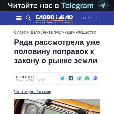
УКР
РОС
НОВОСТИ
Слово и Дело
›
Лента публикаций
›
Общество
Рада рассмотрела уже
ОБЕЩАНИЯ
ЛЕНТА
ПОЛИТИКА
половину поправок к
СОБЫТИЯ
ЭКОНОМИКА
ПОЛИТИКИ
закону о рынке земли
СТАТЬИ
ОБЩЕСТВО
ИНФОГРАФИКА
МНЕНИЯ
МИР
ВСЕ ПОЛИТИКИ
ОБЗОРЫ
ПРЕЗИДЕНТ И ОФИС
ВИДЕО
ОБЩЕСТВО
ДАЙДЖЕСТЫ
3 марта 2020, 12:37
ВЕРХОВНАЯ РАДА
ПОДДЕРЖАТЬ
КАБИНЕТ МИНИСТРОВ
Читати українською
ГЛАВЫ ОБЛАДМИНИСТРАЦИЙ
СРАВНЕНИЕ ПОЛИТИКОВ
МЭРЫ
ВСЕ ПЕРСОНЫ