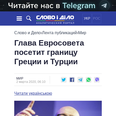
УКР
РОС
НОВОСТИ
Слово и Дело
›
Лента публикаций
›
Мир
Глава Евросовета
ОБЕЩАНИЯ
ЛЕНТА
ПОЛИТИКА
посетит границу
СОБЫТИЯ
ЭКОНОМИКА
ПОЛИТИКИ
Греции и Турции
СТАТЬИ
ОБЩЕСТВО
ИНФОГРАФИКА
МНЕНИЯ
МИР
ВСЕ ПОЛИТИКИ
ОБЗОРЫ
ПРЕЗИДЕНТ И ОФИС
ВИДЕО
МИР
ДАЙДЖЕСТЫ
2 марта 2020, 06:10
ВЕРХОВНАЯ РАДА
ПОДДЕРЖАТЬ
КАБИНЕТ МИНИСТРОВ
Читати українською
ГЛАВЫ ОБЛАДМИНИСТРАЦИЙ
СРАВНЕНИЕ ПОЛИТИКОВ
МЭРЫ
ВСЕ ПЕРСОНЫ