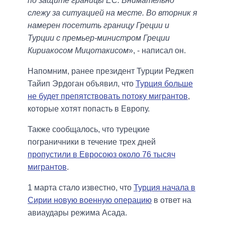
по защите границы ЕС. Внимательно
слежу за ситуацией на месте. Во вторник я
намерен посетить границу Греции и
Турции с премьер-министром Греции
Кириакосом Мицотакисом
», - написал он.
Напомним, ранее президент Турции Реджеп
Тайип Эрдоган объявил, что
Турция больше
не будет препятствовать потоку мигрантов
,
которые хотят попасть в Европу.
Также сообщалось, что турецкие
пограничники в течение трех дней
пропустили в Евросоюз около 76 тысяч
мигрантов
.
1 марта стало известно, что
Турция начала в
Сирии новую военную операцию
в ответ на
авиаудары режима Асада.