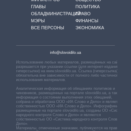
ГЛАВЫ
ПОЛИТИКА
ОБЛАДМИНИСТРАЦИЙ
ПРАВО
МЭРЫ
ФИНАНСЫ
ВСЕ ПЕРСОНЫ
ЭКОНОМИКА
info@slovoidilo.ua
Использование любых материалов, размещённых на сайте,
разрешается при указании ссылки (для интернет-изданий —
гиперссылки) на www.slovoidilo.ua. Ссылка (гиперссылка)
обязательна вне зависимости от полного либо частичного
использования материалов.
Аналитическая информация об обещаниях политиков и
чиновников, размещенных на портале slovoidilo.ua, а также
информация о состоянии выполнения этих обещаний,
собрана и обработана ООО «ИА Слово и Дело» и является
собственностью ООО «ИА Слово и Дело». Инфографики,
размещенные на портале slovoidilo.ua, созданы ОО «Система
народного контроля Слово и Дело» и являются
собственностью ОО «Система народного контроля Слово и
Дело».
Материалы, отмеченные значками, публикуются на правах