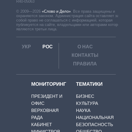
R40-05063
© 2009—2026
«Слово и Дело»
.
Все права защищены и
охраняются законом. Администрация сайта оставляет за
собой право не соглашаться с информацией, которая
публикуется на сайте, владельцами или авторами которой
являются третьи лица.
УКР
РОС
О НАС
КОНТАКТЫ
ПРАВИЛА
МОНИТОРИНГ
ТЕМАТИКИ
ПРЕЗИДЕНТ И
БИЗНЕС
ОФИС
КУЛЬТУРА
ВЕРХОВНАЯ
НАУКА
РАДА
НАЦИОНАЛЬНАЯ
КАБИНЕТ
БЕЗОПАСНОСТЬ
МИНИСТРОВ
ОБЩЕСТВО