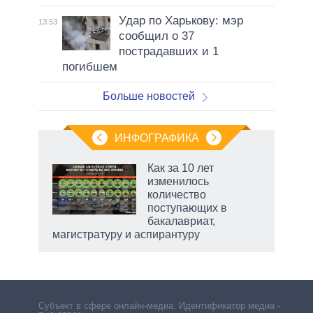
Удар по Харькову: мэр
13:53
сообщил о 37
пострадавших и 1
погибшем
Больше новостей
ИНФОГРАФИКА
еля
Как за 10 лет
изменилось
количество
поступающих в
бакалавриат,
магистратуру и аспирантуру
рф
Субъект в сфере онлайн-медиа. Идентификатор медиа –