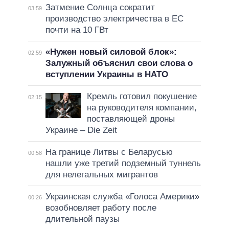
Затмение Солнца сократит
03:59
производство электричества в ЕС
почти на 10 ГВт
«Нужен новый силовой блок»:
02:59
Залужный объяснил свои слова о
вступлении Украины в НАТО
Кремль готовил покушение
02:15
на руководителя компании,
поставляющей дроны
Украине – Die Zeit
На границе Литвы с Беларусью
00:58
нашли уже третий подземный туннель
для нелегальных мигрантов
Украинская служба «Голоса Америки»
00:26
возобновляет работу после
длительной паузы