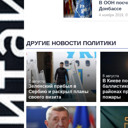
В ООН посчи
Донбассе
4 ноября 2019, 0
ДРУГИЕ НОВОСТИ ПОЛИТИКИ
8 августа
В Киеве по
7 августа
Зеленский прибыл в
баллистико
Сербию и раскрыл планы
районах п
своего визита
пожары