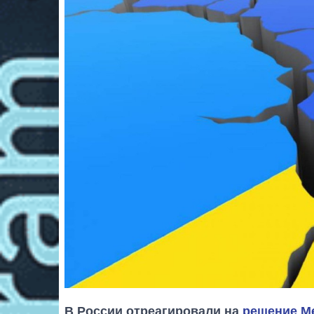
В России отреагировали на
решение Ме