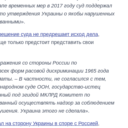
что прогнозируют
апе временных мер в 2017 году суд поддержал
на 2027-й
что утверждения Украины о якобы нарушенных
ованными
».
решение суда не предрешает исход дела
,
еще только предстоит представить свои
зражения со стороны России по
всех форм расовой дискриминации 1965 года
аты. – В частности, не согласился с тем,
ународном суде ООН, государство-истец
анный под эгидой МКЛРД Комитет по
званный осуществлять надзор за соблюдением
ушения. Украина этого не сделала
».
ал на сторону Украины в споре с Россией
,