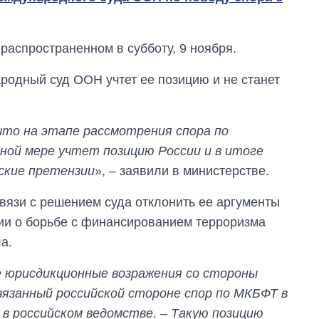
распространенном в субботу, 9 ноября.
ародный суд ООН учтет ее позицию и не станет
что на этапе рассмотрения спора по
ной мере учтет позицию России и в итоге
ские претензии
», – заявили в министерстве.
вязи с решением суда отклонить ее аргументы
и о борьбе с финансированием терроризма
а.
е юрисдикционные возражения со стороны
Дефицит памяти:
как вырос спрос
вязанный российской стороне спор по МКБФТ в
на чипы за
в российском ведомстве. – Такую позицию
последние годы и