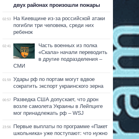
двух районах произошли пожары
На Киевщине из-за российской атаки
02:53
погибли три человека, среди них
ребенок
Часть военных из полка
02:41
«Скала» начали переводить
в другие подразделения –
СМИ
Удары рф по портам могут вдвое
01:59
сократить экспорт украинского зерна
Разведка США допускает, что дрон
00:57
возле самолета Украины в Лейпциге
мог принадлежать рф – WSJ
Первые выплаты по программе «Пакет
23:56
школьника» уже поступают: что нужно