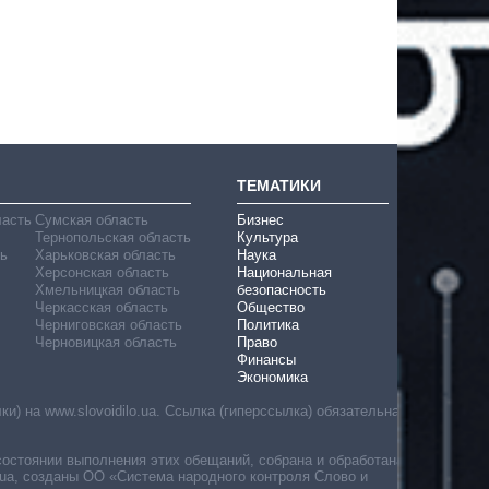
ТЕМАТИКИ
ласть
Сумская область
Бизнес
Тернопольская область
Культура
ь
Харьковская область
Наука
Херсонская область
Национальная
Хмельницкая область
безопасность
Черкасская область
Общество
Черниговская область
Политика
Черновицкая область
Право
Финансы
Экономика
) на www.slovoidilo.ua. Ссылка (гиперссылка) обязательна
состоянии выполнения этих обещаний, собрана и обработана
ua, созданы ОО «Система народного контроля Слово и