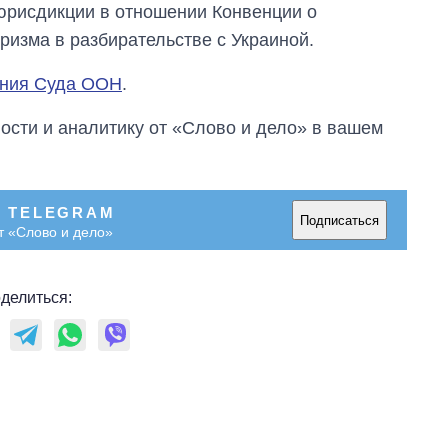
юрисдикции в отношении Конвенции о
изма в разбирательстве с Украиной.
ения Суда ООН
.
сти и аналитику от «Слово и дело» в вашем
В TELEGRAM
Подписаться
т «Слово и дело»
делиться: