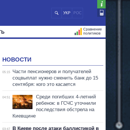
УКР
РОС
Сравнение
ТЬ
политиков
СТРАЦИЙ
МЭРЫ
ВСЕ ПЕРСОНЫ
НОВОСТИ
Части пенсионеров и получателей
05:15
соцвыплат нужно сменить банк до 15
сентября: кого это касается
Среди погибших 4-летний
04:51
ребенок: в ГСЧС уточнили
последствия обстрела на
Киевщине
В Киеве после атаки баллистикой в
03:47