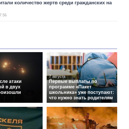
тали количество жертв среди гражданских на
7:56
7 августа
сле атаки
Первые выплаты по
й в двух
программе «Пакет
роизошли
школьника» уже поступают:
что нужно знать родителям