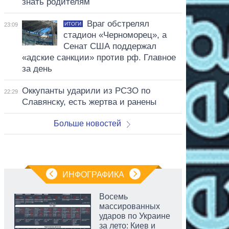
знать родителям
Враг обстрелял
ИТОГИ
23:09
стадион «Черноморец», а
Сенат США поддержал
«адские санкции» против рф. Главное
за день
Оккупанты ударили из РСЗО по
22:29
Славянску, есть жертва и ранены
Больше новостей
ИНФОГРАФИКА
Восемь
массированных
ударов по Украине
за лето: Киев и