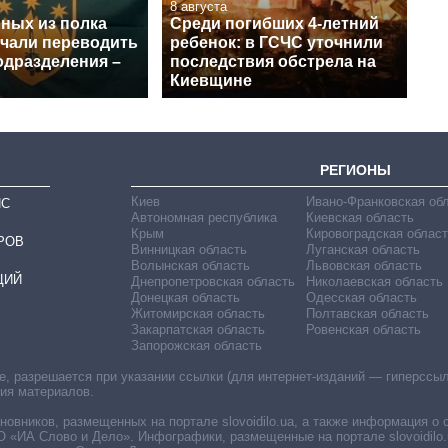
8 августа
нных из полка
Среди погибших 4-летний
ачали переводить
ребенок: в ГСЧС уточнили
одразделения –
последствия обстрела на
Киевщине
РЕГИОНЫ
Киев
Ивано-Франковская об
ИС
Автономная республика
Киевская область
Крым
Кировоградская област
РОВ
Винницкая область
Луганская область
Волынская область
Львовская область
ЦИЙ
Днепропетровская область
Николаевская область
Донецкая область
Одесская область
Житомирская область
Полтавская область
Закарпатская область
Ровенская область
Запорожская область
 разрешается при указании ссылки (для интернет-изданий — гиперссылки
ния материалов.
овников, размещенных на портале slovoidilo.ua, а также информация о 
«ИА Слово и Дело». Инфографики, размещенные на портале slovoidilo.