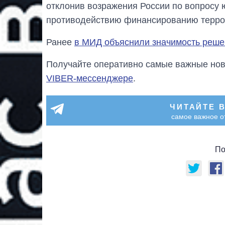
отклонив возражения России по вопросу 
противодействию финансированию террор
Ранее
в МИД объяснили значимость реш
Получайте оперативно самые важные ново
VIBER-мессенджере
.
ЧИТАЙТЕ 
самое важное о
По