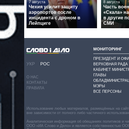
7 августа
8 августа
Чехия усилит защиту
Часть вое
аэропортов после
«Скала» н
инцидента с дроном в
в другие п
Лейпциге
СМИ
МОНИТОРИНГ
ПРЕЗИДЕНТ И ОФ
УКР
РОС
ВЕРХОВНАЯ РАДА
КАБИНЕТ МИНИСТ
ГЛАВЫ
О НАС
ОБЛАДМИНИСТРА
КОНТАКТЫ
МЭРЫ
ПРАВИЛА
ВСЕ ПЕРСОНЫ
Использование любых материалов, размещённых на сайте,
вне зависимости от полного либо частичного использова
Аналитическая информация об обещаниях политиков и чин
ООО «ИА Слово и Дело» и является собственностью ООО 