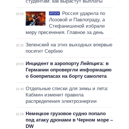
студентам: как вырастут выплаты
Россия ударила по
ИТОГИ
22:53
Лозовой и Павлограду, а
Стефанишиной избрали
меру пресечения. Главное за день
Зеленский на этих выходных впервые
22:32
посетит Сербию
Инцидент в аэропорту Лейпцига: в
22:03
Германии опровергли информацию
о боеприпасах на борту самолета
Отдельные списки для зимы и лета:
21:49
Кабмин изменит правила
распределения электроэнергии
Немецкое грузовое судно попало
21:29
под атаку дронами в Черном море –
DW