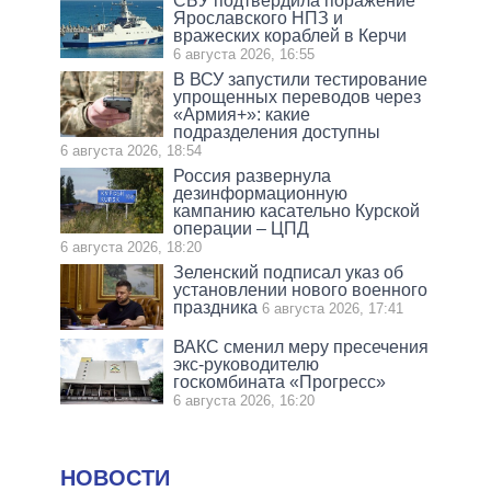
СБУ подтвердила поражение
Ярославского НПЗ и
вражеских кораблей в Керчи
6 августа 2026, 16:55
В ВСУ запустили тестирование
упрощенных переводов через
«Армия+»: какие
подразделения доступны
6 августа 2026, 18:54
Россия развернула
дезинформационную
кампанию касательно Курской
операции – ЦПД
6 августа 2026, 18:20
Зеленский подписал указ об
установлении нового военного
праздника
6 августа 2026, 17:41
ВАКС сменил меру пресечения
экс-руководителю
госкомбината «Прогресс»
6 августа 2026, 16:20
НОВОСТИ