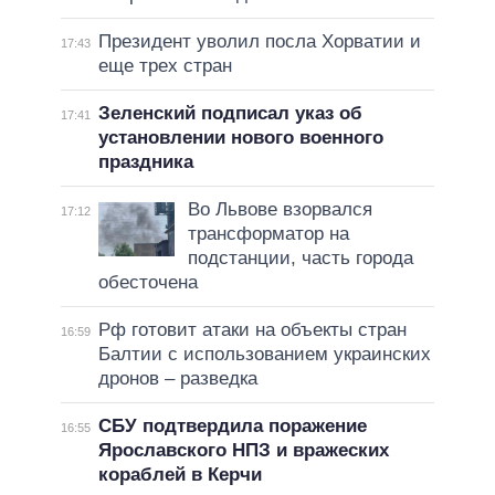
Президент уволил посла Хорватии и
17:43
еще трех стран
Зеленский подписал указ об
17:41
установлении нового военного
праздника
Во Львове взорвался
17:12
трансформатор на
подстанции, часть города
обесточена
Рф готовит атаки на объекты стран
16:59
Балтии с использованием украинских
дронов – разведка
СБУ подтвердила поражение
16:55
Ярославского НПЗ и вражеских
кораблей в Керчи