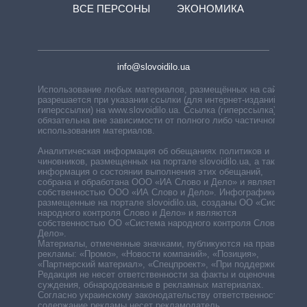
ВСЕ ПЕРСОНЫ
ЭКОНОМИКА
info@slovoidilo.ua
Использование любых материалов, размещённых на сайте,
разрешается при указании ссылки (для интернет-изданий —
гиперссылки) на www.slovoidilo.ua. Ссылка (гиперссылка)
обязательна вне зависимости от полного либо частичного
использования материалов.
Аналитическая информация об обещаниях политиков и
чиновников, размещенных на портале slovoidilo.ua, а также
информация о состоянии выполнения этих обещаний,
собрана и обработана ООО «ИА Слово и Дело» и является
собственностью ООО «ИА Слово и Дело». Инфографики,
размещенные на портале slovoidilo.ua, созданы ОО «Система
народного контроля Слово и Дело» и являются
собственностью ОО «Система народного контроля Слово и
Дело».
Материалы, отмеченные значками, публикуются на правах
рекламы: «Промо», «Новости компаний», «Позиция»,
«Партнерский материал», «Спецпроект», «При поддержке».
Редакция не несет ответственности за факты и оценочные
суждения, обнародованные в рекламных материалах.
Согласно украинскому законодательству ответственность за
содержание рекламы несет рекламодатель.