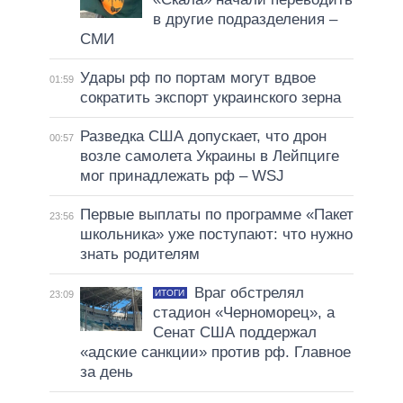
в другие подразделения –
СМИ
Удары рф по портам могут вдвое
01:59
сократить экспорт украинского зерна
Разведка США допускает, что дрон
00:57
возле самолета Украины в Лейпциге
мог принадлежать рф – WSJ
Первые выплаты по программе «Пакет
23:56
школьника» уже поступают: что нужно
знать родителям
Враг обстрелял
ИТОГИ
23:09
стадион «Черноморец», а
Сенат США поддержал
«адские санкции» против рф. Главное
за день