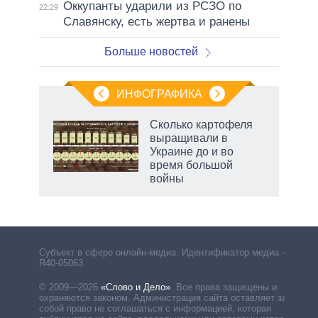
Оккупанты ударили из РСЗО по
22:29
Славянску, есть жертва и ранены
Больше новостей
ИНФОГРАФИКА
 5
Сколько картофеля
го
выращивали в
сть
Украине до и во
ВР
время большой
войны
Субъект в сфере онлайн-медиа. Идентификатор медиа –
R40-05063
© 2009—2026
«Слово и Дело»
.
Все права защищены и
охраняются законом. Администрация сайта оставляет за
собой право не соглашаться с информацией, которая