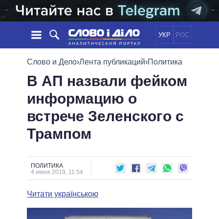
УКР
РОС
НОВОСТИ
Слово и Дело
›
Лента публикаций
›
Политика
В АП назвали фейком
ОБЕЩАНИЯ
ЛЕНТА
ПОЛИТИКА
информацию о
СОБЫТИЯ
ЭКОНОМИКА
ПОЛИТИКИ
встрече Зеленского с
СТАТЬИ
ОБЩЕСТВО
ИНФОГРАФИКА
МНЕНИЯ
МИР
ВСЕ ПОЛИТИКИ
Трампом
ОБЗОРЫ
ПРЕЗИДЕНТ И ОФИС
ВИДЕО
ДАЙДЖЕСТЫ
ВЕРХОВНАЯ РАДА
ПОЛИТИКА
ПОДДЕРЖАТЬ
КАБИНЕТ МИНИСТРОВ
4 июня 2019, 11:54
ГЛАВЫ ОБЛАДМИНИСТРАЦИЙ
СРАВНЕНИЕ ПОЛИТИКОВ
Читати українською
МЭРЫ
ВСЕ ПЕРСОНЫ