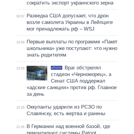
сократить экспорт украинского зерна
Разведка США допускает, что дрон
00:57
возле самолета Украины в Лейпциге
мог принадлежать рф – WSJ
Первые выплаты по программе «Пакет
23:56
школьника» уже поступают: что нужно
знать родителям
Враг обстрелял
ИТОГИ
23:09
стадион «Черноморец», а
Сенат США поддержал
«адские санкции» против рф. Главное
за день
Оккупанты ударили из РСЗО по
22:29
Славянску, есть жертва и ранены
В Германии над военной базой, где
21:45
ремонтируют системы Patriot,