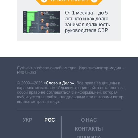
От 1 месяца – до 5
лет: кто и как долго
занимал должность
руководителя СВР
Субъект в сфере онлайн-медиа. Идентификатор медиа –
R40-05063
© 2009—2026
«Слово и Дело»
.
Все права защищены и
охраняются законом. Администрация сайта оставляет за
собой право не соглашаться с информацией, которая
публикуется на сайте, владельцами или авторами которой
являются третьи лица.
УКР
РОС
О НАС
КОНТАКТЫ
ПРАВИЛА