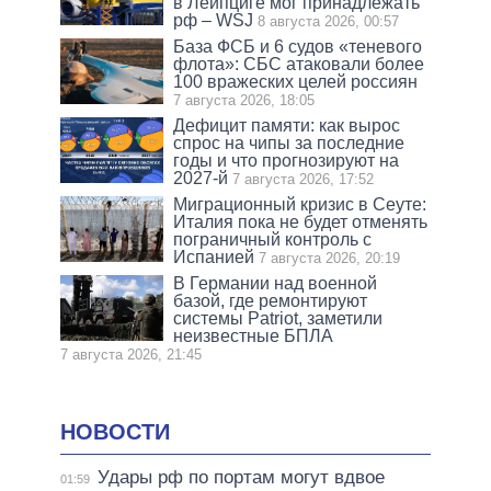
в Лейпциге мог принадлежать
рф – WSJ
8 августа 2026, 00:57
База ФСБ и 6 судов «теневого
флота»: СБС атаковали более
100 вражеских целей россиян
7 августа 2026, 18:05
Дефицит памяти: как вырос
спрос на чипы за последние
годы и что прогнозируют на
2027-й
7 августа 2026, 17:52
Миграционный кризис в Сеуте:
Италия пока не будет отменять
пограничный контроль с
Испанией
7 августа 2026, 20:19
В Германии над военной
базой, где ремонтируют
системы Patriot, заметили
неизвестные БПЛА
7 августа 2026, 21:45
НОВОСТИ
Удары рф по портам могут вдвое
01:59