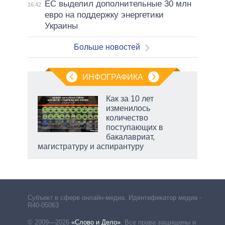
ЕС выделил дополнительные 30 млн
16:42
евро на поддержку энергетики
Украины
Больше новостей
ИНФОГРАФИКА
Как за 10 лет
изменилось
количество
ет
поступающих в
бакалавриат,
магистратуру и аспирантуру
Субъект в сфере онлайн-медиа. Идентификатор медиа –
R40-05063
© 2009—2026
«Слово и Дело»
.
Все права защищены и