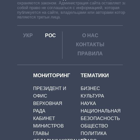
охраняются законом. Администрация сайта оставляет за
собой право не соглашаться с информацией, которая
публикуется на сайте, владельцами или авторами которой
являются третьи лица.
УКР
РОС
О НАС
КОНТАКТЫ
ПРАВИЛА
МОНИТОРИНГ
ТЕМАТИКИ
ПРЕЗИДЕНТ И
БИЗНЕС
ОФИС
КУЛЬТУРА
ВЕРХОВНАЯ
НАУКА
РАДА
НАЦИОНАЛЬНАЯ
КАБИНЕТ
БЕЗОПАСНОСТЬ
МИНИСТРОВ
ОБЩЕСТВО
ГЛАВЫ
ПОЛИТИКА