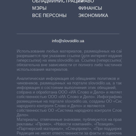
ОБЛАДМИНИСТРАЦИЙ
ПРАВО
МЭРЫ
ФИНАНСЫ
ВСЕ ПЕРСОНЫ
ЭКОНОМИКА
info@slovoidilo.ua
Использование любых материалов, размещённых на сайте,
разрешается при указании ссылки (для интернет-изданий —
гиперссылки) на www.slovoidilo.ua. Ссылка (гиперссылка)
обязательна вне зависимости от полного либо частичного
использования материалов.
Аналитическая информация об обещаниях политиков и
чиновников, размещенных на портале slovoidilo.ua, а также
информация о состоянии выполнения этих обещаний,
собрана и обработана ООО «ИА Слово и Дело» и является
собственностью ООО «ИА Слово и Дело». Инфографики,
размещенные на портале slovoidilo.ua, созданы ОО «Система
народного контроля Слово и Дело» и являются
собственностью ОО «Система народного контроля Слово и
Дело».
Материалы, отмеченные значками, публикуются на правах
рекламы: «Промо», «Новости компаний», «Позиция»,
«Партнерский материал», «Спецпроект», «При поддержке».
Редакция не несет ответственности за факты и оценочные