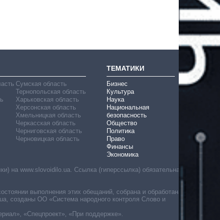
ТЕМАТИКИ
ласть
Сумская область
Бизнес
Тернопольская область
Культура
ь
Харьковская область
Наука
Херсонская область
Национальная
Хмельницкая область
безопасность
Черкасская область
Общество
Черниговская область
Политика
Черновицкая область
Право
Финансы
Экономика
) на www.slovoidilo.ua. Ссылка (гиперссылка) обязательна
состоянии выполнения этих обещаний, собрана и обработана
ua, созданы ОО «Система народного контроля Слово и
ериал», «Спецпроект», «При поддержке».