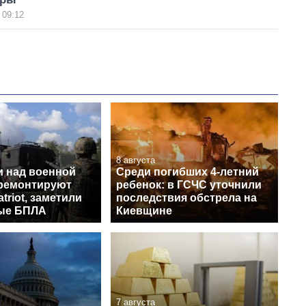
 09:12
8 августа
и над военной
Среди погибших 4-летний
 ремонтируют
ребенок: в ГСЧС уточнили
triot, заметили
последствия обстрела на
ые БПЛА
Киевщине
7 августа