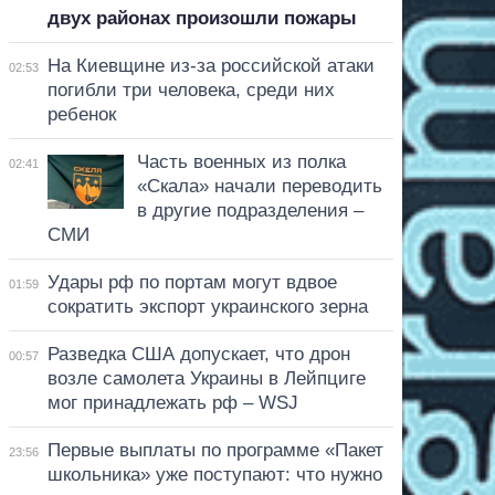
двух районах произошли пожары
На Киевщине из-за российской атаки
02:53
погибли три человека, среди них
ребенок
Часть военных из полка
02:41
«Скала» начали переводить
в другие подразделения –
СМИ
Удары рф по портам могут вдвое
01:59
сократить экспорт украинского зерна
Разведка США допускает, что дрон
00:57
возле самолета Украины в Лейпциге
мог принадлежать рф – WSJ
Первые выплаты по программе «Пакет
23:56
школьника» уже поступают: что нужно