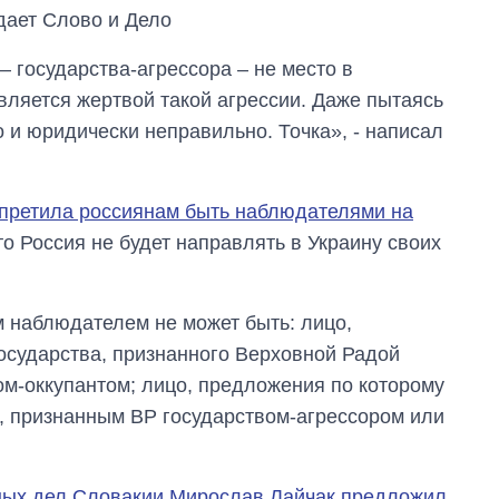
едает Слово и Дело
государства-агрессора – не место в
вляется жертвой такой агрессии. Даже пытаясь
 и юридически неправильно. Точка», - написал
претила россиянам быть наблюдателями на
о Россия не будет направлять в Украину своих
 наблюдателем не может быть: лицо,
сударства, признанного Верховной Радой
ом-оккупантом; лицо, предложения по которому
, признанным ВР государством-агрессором или
Восемь
массированных
ударов по Украине
за лето: Киев и
ных дел Словакии Мирослав Лайчак предложил