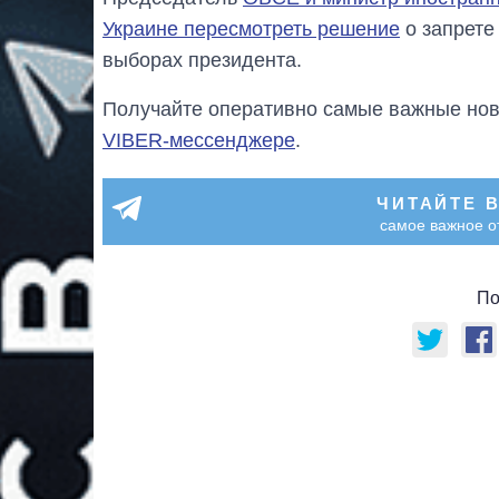
Украине пересмотреть решение
о запрете
выборах президента.
Получайте оперативно самые важные ново
VIBER-мессенджере
.
ЧИТАЙТЕ 
самое важное о
По