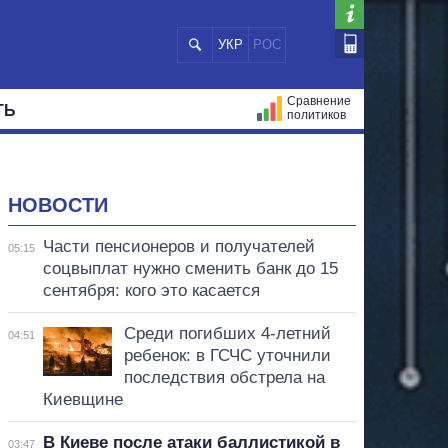
УКР
РОС
Сравнение
ТЬ
политиков
СТРАЦИЙ
МЭРЫ
ВСЕ ПЕРСОНЫ
НОВОСТИ
Части пенсионеров и получателей
05:15
соцвыплат нужно сменить банк до 15
сентября: кого это касается
Среди погибших 4-летний
04:51
ребенок: в ГСЧС уточнили
последствия обстрела на
Киевщине
В Киеве после атаки баллистикой в
03:47