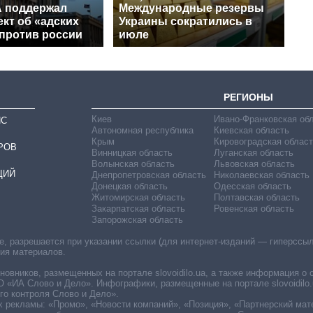
 поддержал
Международные резервы
кт об «адских
Украины сократились в
 против россии
июле
РЕГИОНЫ
Киев
Ивано-Франковская об
ИС
Автономная республика
Киевская область
Крым
Кировоградская област
РОВ
Винницкая область
Луганская область
Волынская область
Львовская область
ЦИЙ
Днепропетровская область
Николаевская область
Донецкая область
Одесская область
Житомирская область
Полтавская область
Закарпатская область
Ровенская область
Запорожская область
 разрешается при указании ссылки (для интернет-изданий — гиперссылки
ния материалов.
овников, размещенных на портале slovoidilo.ua, а также информация о 
«ИА Слово и Дело». Инфографики, размещенные на портале slovoidilo.
о контроля Слово и Дело».
х рекламы: «Промо», «Новости компаний», «Позиция», «Партнерский мат