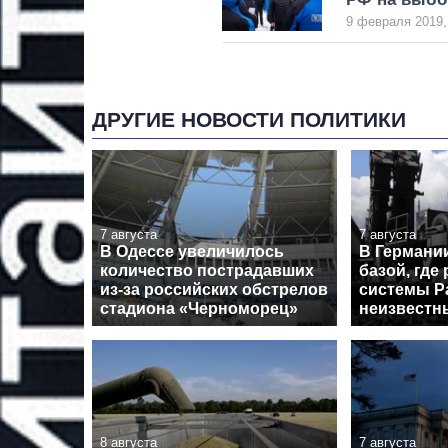
9 февраля 2019,
ДРУГИЕ НОВОСТИ ПОЛИТИКИ
7 августа
7 августа
В Одессе увеличилось
В Германи
количество пострадавших
базой, где
из-за российских обстрелов
системы Pa
стадиона «Черноморец»
неизвестн
8 августа
7 августа