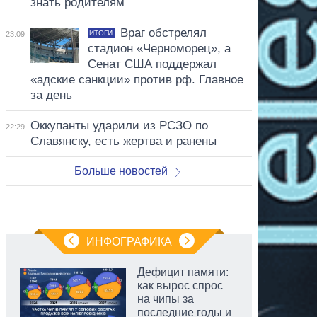
знать родителям
Враг обстрелял
ИТОГИ
23:09
стадион «Черноморец», а
Сенат США поддержал
«адские санкции» против рф. Главное
за день
Оккупанты ударили из РСЗО по
22:29
Славянску, есть жертва и ранены
Больше новостей
ИНФОГРАФИКА
Дефицит памяти:
как вырос спрос
на чипы за
последние годы и