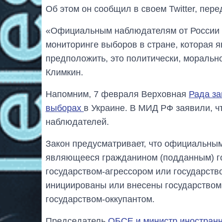
Об этом он сообщил в своем Twitter, пер
«Официальным наблюдателям от России – 
мониторинге выборов в стране, которая я
предположить, это политически, морально
Климкин.
Напомним, 7 февраля Верховная
Рада за
выборах
в Украине. В МИД РФ заявили, чт
наблюдателей.
Закон предусматривает, что официальным
являющееся гражданином (подданным) го
государством-агрессором или государств
инициированы или внесены государством
государством-оккупантом.
Председатель
ОБСЕ и министр иностран