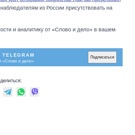
область стали
 наблюдателям из России присутствовать на
главной целью рф
сти и аналитику от «Слово и дело» в вашем
В TELEGRAM
Подписаться
т «Слово и дело»
делиться: