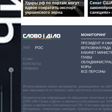
Удары рф по портам могут
Сенат США
вдвое сократить экспорт
законопрое
украинского зерна
санкциях»
МОНИТОРИНГ
ПРЕЗИДЕНТ И ОФ
УКР
РОС
ВЕРХОВНАЯ РАДА
КАБИНЕТ МИНИСТ
ГЛАВЫ
О НАС
ОБЛАДМИНИСТРА
КОНТАКТЫ
МЭРЫ
ПРАВИЛА
ВСЕ ПЕРСОНЫ
Использование любых материалов, размещённых на сайте,
вне зависимости от полного либо частичного использова
Аналитическая информация об обещаниях политиков и чин
ООО «ИА Слово и Дело» и является собственностью ООО 
Дело» и являются собственностью ОО «Система народног
Материалы, отмеченные значками, публикуются на права