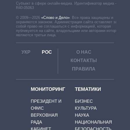
Субъект в сфере онлайн-медиа. Идентификатор медиа –
R40-05063
© 2009—2026
«Слово и Дело»
.
Все права защищены и
охраняются законом. Администрация сайта оставляет за
собой право не соглашаться с информацией, которая
публикуется на сайте, владельцами или авторами которой
являются третьи лица.
УКР
РОС
О НАС
КОНТАКТЫ
ПРАВИЛА
МОНИТОРИНГ
ТЕМАТИКИ
ПРЕЗИДЕНТ И
БИЗНЕС
ОФИС
КУЛЬТУРА
ВЕРХОВНАЯ
НАУКА
РАДА
НАЦИОНАЛЬНАЯ
КАБИНЕТ
БЕЗОПАСНОСТЬ