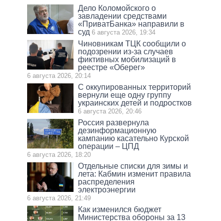
Дело Коломойского о
завладении средствами
«ПриватБанка» направили в
суд
6 августа 2026, 19:34
Чиновникам ТЦК сообщили о
подозрении из-за случаев
фиктивных мобилизаций в
реестре «Оберег»
6 августа 2026, 20:14
С оккупированных территорий
вернули еще одну группу
украинских детей и подростков
6 августа 2026, 20:46
Россия развернула
дезинформационную
кампанию касательно Курской
операции – ЦПД
6 августа 2026, 18:20
Отдельные списки для зимы и
лета: Кабмин изменит правила
распределения
электроэнергии
6 августа 2026, 21:49
Как изменился бюджет
Министерства обороны за 13