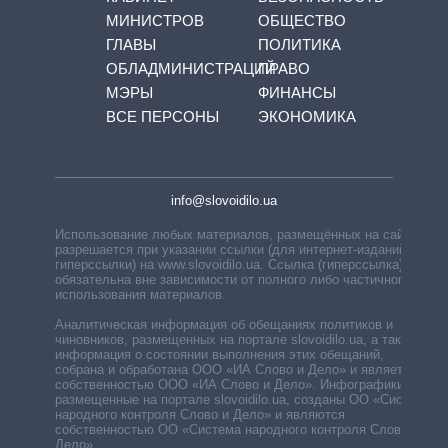
МИНИСТРОВ
ОБЩЕСТВО
ГЛАВЫ
ПОЛИТИКА
ОБЛАДМИНИСТРАЦИЙ
ПРАВО
МЭРЫ
ФИНАНСЫ
ВСЕ ПЕРСОНЫ
ЭКОНОМИКА
info@slovoidilo.ua
Использование любых материалов, размещённых на сайте,
разрешается при указании ссылки (для интернет-изданий —
гиперссылки) на www.slovoidilo.ua. Ссылка (гиперссылка)
обязательна вне зависимости от полного либо частичного
использования материалов.
Аналитическая информация об обещаниях политиков и
чиновников, размещенных на портале slovoidilo.ua, а также
информация о состоянии выполнения этих обещаний,
собрана и обработана ООО «ИА Слово и Дело» и является
собственностью ООО «ИА Слово и Дело». Инфографики,
размещенные на портале slovoidilo.ua, созданы ОО «Система
народного контроля Слово и Дело» и являются
собственностью ОО «Система народного контроля Слово и
Дело».