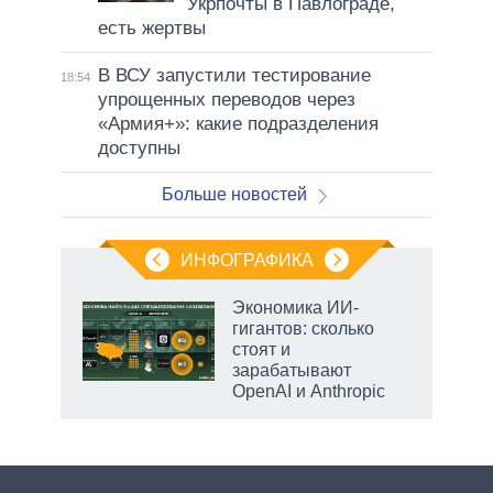
Укрпочты в Павлограде,
есть жертвы
В ВСУ запустили тестирование
18:54
упрощенных переводов через
«Армия+»: какие подразделения
доступны
Больше новостей
ИНФОГРАФИКА
еля
Экономика ИИ-
гигантов: сколько
стоят и
зарабатывают
OpenAI и Anthropic