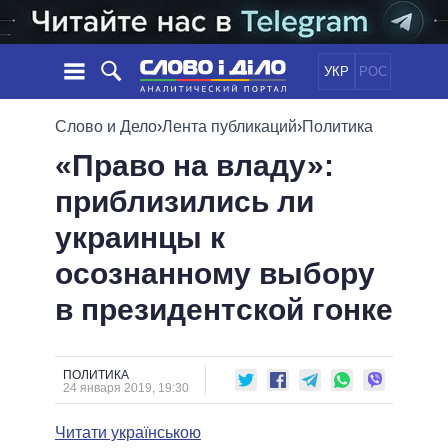
УКР
РОС
НОВОСТИ
Слово и Дело
›
Лента публикаций
›
Политика
«Право на владу»:
ОБЕЩАНИЯ
ЛЕНТА
ПОЛИТИКА
приблизились ли
СОБЫТИЯ
ЭКОНОМИКА
ПОЛИТИКИ
украинцы к
СТАТЬИ
ОБЩЕСТВО
ИНФОГРАФИКА
МНЕНИЯ
МИР
ВСЕ ПОЛИТИКИ
осознанному выбору
ОБЗОРЫ
ПРЕЗИДЕНТ И ОФИС
в президентской гонке
ВИДЕО
ДАЙДЖЕСТЫ
ВЕРХОВНАЯ РАДА
ПОДДЕРЖАТЬ
КАБИНЕТ МИНИСТРОВ
ГЛАВЫ ОБЛАДМИНИСТРАЦИЙ
ПОЛИТИКА
СРАВНЕНИЕ ПОЛИТИКОВ
24 января 2019, 19:30
МЭРЫ
Читати українською
ВСЕ ПЕРСОНЫ