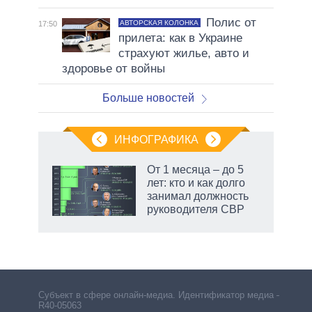
Полис от
АВТОРСКАЯ КОЛОНКА
17:50
прилета: как в Украине
страхуют жилье, авто и
здоровье от войны
Больше новостей
ИНФОГРАФИКА
 как
От 1 месяца – до 5
чипы
лет: кто и как долго
ды и
занимал должность
т на
руководителя СВР
Субъект в сфере онлайн-медиа. Идентификатор медиа –
R40-05063