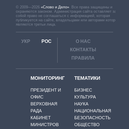
© 2009—2026
«Слово и Дело»
.
Все права защищены и
охраняются законом. Администрация сайта оставляет за
собой право не соглашаться с информацией, которая
публикуется на сайте, владельцами или авторами которой
являются третьи лица.
УКР
РОС
О НАС
КОНТАКТЫ
ПРАВИЛА
МОНИТОРИНГ
ТЕМАТИКИ
ПРЕЗИДЕНТ И
БИЗНЕС
ОФИС
КУЛЬТУРА
ВЕРХОВНАЯ
НАУКА
РАДА
НАЦИОНАЛЬНАЯ
КАБИНЕТ
БЕЗОПАСНОСТЬ
МИНИСТРОВ
ОБЩЕСТВО