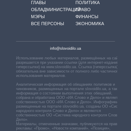
ГЛАВЫ
ПОЛИТИКА
ОБЛАДМИНИСТРАЦИЙ
ПРАВО
МЭРЫ
ФИНАНСЫ
ВСЕ ПЕРСОНЫ
ЭКОНОМИКА
info@slovoidilo.ua
Использование любых материалов, размещённых на сайте,
разрешается при указании ссылки (для интернет-изданий —
гиперссылки) на www.slovoidilo.ua. Ссылка (гиперссылка)
обязательна вне зависимости от полного либо частичного
использования материалов.
Аналитическая информация об обещаниях политиков и
чиновников, размещенных на портале slovoidilo.ua, а также
информация о состоянии выполнения этих обещаний,
собрана и обработана ООО «ИА Слово и Дело» и является
собственностью ООО «ИА Слово и Дело». Инфографики,
размещенные на портале slovoidilo.ua, созданы ОО «Система
народного контроля Слово и Дело» и являются
собственностью ОО «Система народного контроля Слово и
Дело».
Материалы, отмеченные значками, публикуются на правах
рекламы: «Промо», «Новости компаний», «Позиция»,