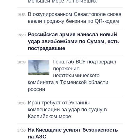
меньшей мере 70 погибших
В оккупированном Севастополе снова
19:53
ввели продажу бензина по QR-кодам
Российская армия нанесла новый
19:20
удар авиабомбами по Сумам, есть
пострадавшие
Генштаб ВСУ подтвердил
18:39
поражение
нефтехимического
комбината в Тюменской области
россии
Иран требует от Украины
18:06
компенсации за удар по судну в
Каспийском море
На Киевщине усилят безопасность
17:50
на АЗС