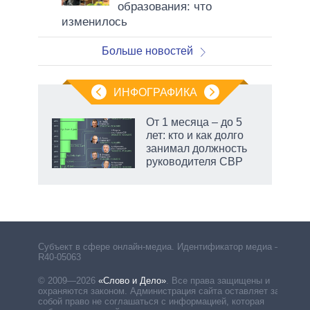
образования: что
изменилось
Больше новостей
ИНФОГРАФИКА
От 1 месяца – до 5
лет: кто и как долго
занимал должность
руководителя СВР
Субъект в сфере онлайн-медиа. Идентификатор медиа –
R40-05063
© 2009—2026
«Слово и Дело»
.
Все права защищены и
охраняются законом. Администрация сайта оставляет за
собой право не соглашаться с информацией, которая