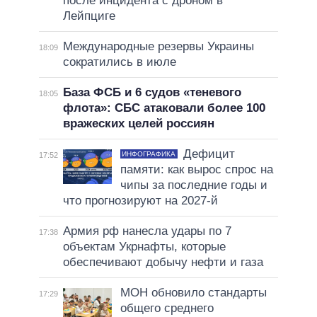
после инцидента с дроном в
Лейпциге
Международные резервы Украины
18:09
сократились в июле
База ФСБ и 6 судов «теневого
18:05
флота»: СБС атаковали более 100
вражеских целей россиян
Дефицит
ИНФОГРАФИКА
17:52
памяти: как вырос спрос на
чипы за последние годы и
что прогнозируют на 2027-й
Армия рф нанесла удары по 7
17:38
объектам Укрнафты, которые
обеспечивают добычу нефти и газа
МОН обновило стандарты
17:29
общего среднего