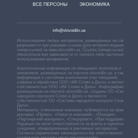
ВСЕ ПЕРСОНЫ
ЭКОНОМИКА
info@slovoidilo.ua
Использование любых материалов, размещённых на сайте,
разрешается при указании ссылки (для интернет-изданий —
гиперссылки) на www.slovoidilo.ua. Ссылка (гиперссылка)
обязательна вне зависимости от полного либо частичного
использования материалов.
Аналитическая информация об обещаниях политиков и
чиновников, размещенных на портале slovoidilo.ua, а также
информация о состоянии выполнения этих обещаний,
собрана и обработана ООО «ИА Слово и Дело» и является
собственностью ООО «ИА Слово и Дело». Инфографики,
размещенные на портале slovoidilo.ua, созданы ОО «Система
народного контроля Слово и Дело» и являются
собственностью ОО «Система народного контроля Слово и
Дело».
Материалы, отмеченные значками, публикуются на правах
рекламы: «Промо», «Новости компаний», «Позиция»,
«Партнерский материал», «Спецпроект», «При поддержке».
Редакция не несет ответственности за факты и оценочные
суждения, обнародованные в рекламных материалах.
Согласно украинскому законодательству ответственность за
содержание рекламы несет рекламодатель.