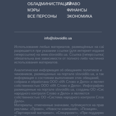
ОБЛАДМИНИСТРАЦИЙ
ПРАВО
МЭРЫ
ФИНАНСЫ
ВСЕ ПЕРСОНЫ
ЭКОНОМИКА
info@slovoidilo.ua
Использование любых материалов, размещённых на сайте,
разрешается при указании ссылки (для интернет-изданий —
гиперссылки) на www.slovoidilo.ua. Ссылка (гиперссылка)
обязательна вне зависимости от полного либо частичного
использования материалов.
Аналитическая информация об обещаниях политиков и
чиновников, размещенных на портале slovoidilo.ua, а также
информация о состоянии выполнения этих обещаний,
собрана и обработана ООО «ИА Слово и Дело» и является
собственностью ООО «ИА Слово и Дело». Инфографики,
размещенные на портале slovoidilo.ua, созданы ОО «Система
народного контроля Слово и Дело» и являются
собственностью ОО «Система народного контроля Слово и
Дело».
Материалы, отмеченные значками, публикуются на правах
рекламы: «Промо», «Новости компаний», «Позиция»,
«Партнерский материал», «Спецпроект», «При поддержке».