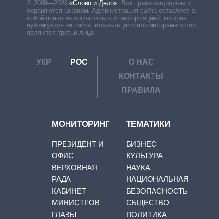
© 2009—2026
«Слово и Дело»
.
Все права защищены и
охраняются законом. Администрация сайта оставляет за
собой право не соглашаться с информацией, которая
публикуется на сайте, владельцами или авторами которой
являются третьи лица.
УКР
РОС
О НАС
КОНТАКТЫ
ПРАВИЛА
МОНИТОРИНГ
ТЕМАТИКИ
ПРЕЗИДЕНТ И
БИЗНЕС
ОФИС
КУЛЬТУРА
ВЕРХОВНАЯ
НАУКА
РАДА
НАЦИОНАЛЬНАЯ
КАБИНЕТ
БЕЗОПАСНОСТЬ
МИНИСТРОВ
ОБЩЕСТВО
ГЛАВЫ
ПОЛИТИКА