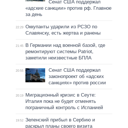
Сенат США поддержал
«адские санкции» против рф. Главное
за день
Оккупанты ударили из РСЗО по
22:29
Славянску, есть жертва и ранены
В Германии над военной базой, где
21:45
ремонтируют системы Patriot,
заметили неизвестные БПЛА
Сенат США поддержал
20:55
законопроект об «адских
санкциях» против россии
Миграционный кризис в Сеуте:
20:19
Италия пока не будет отменять
пограничный контроль с Испанией
Зеленский прибыл в Сербию и
19:52
раскрыл планы своего визита