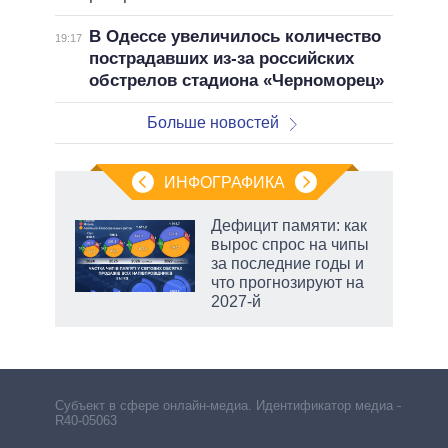
В Одессе увеличилось количество
19:17
пострадавших из-за российских
обстрелов стадиона «Черноморец»
Больше новостей
ИНФОГРАФИКА
Дефицит памяти: как
вырос спрос на чипы
не за
за последние годы и
асть
что прогнозируют на
елью
2027-й
маги
Субъект в сфере онлайн-медиа. Идентификатор медиа –
R40-05063