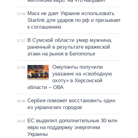
миллиона евро: на что направят
Маск не дает Украине использовать
17:34
Starlink для ударов по рф и призывает
к соглашению
В Сумской области умер мужчина,
17:27
раненный в результате вражеской
атаки на рынок в Белополье
Оккупанты получили
17:01
указание на «свободную
охоту» в Херсонской
области – ОВА
Сербия поможет восстановить один
16:48
из украинских городов
ЕС выделил дополнительные 30 млн
16:42
евро на поддержку энергетики
Украины