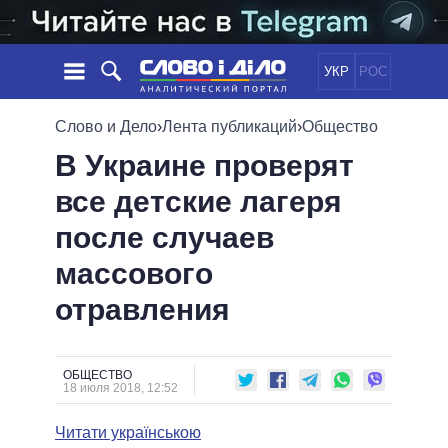
УКР
РОС
НОВОСТИ
Слово и Дело
›
Лента публикаций
›
Общество
В Украине проверят
ОБЕЩАНИЯ
ЛЕНТА
ПОЛИТИКА
все детские лагеря
СОБЫТИЯ
ЭКОНОМИКА
ПОЛИТИКИ
после случаев
СТАТЬИ
ОБЩЕСТВО
ИНФОГРАФИКА
МНЕНИЯ
МИР
ВСЕ ПОЛИТИКИ
массового
ОБЗОРЫ
ПРЕЗИДЕНТ И ОФИС
отравления
ВИДЕО
ДАЙДЖЕСТЫ
ВЕРХОВНАЯ РАДА
ПОДДЕРЖАТЬ
КАБИНЕТ МИНИСТРОВ
ГЛАВЫ ОБЛАДМИНИСТРАЦИЙ
ОБЩЕСТВО
СРАВНЕНИЕ ПОЛИТИКОВ
18 июля 2018, 12:52
МЭРЫ
Читати українською
ВСЕ ПЕРСОНЫ