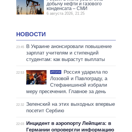
добычу нефти и газового
конденсата – СМИ
6 августа 2026, 21:25
НОВОСТИ
В Украине анонсировали повышение
23:45
зарплат учителям и стипендий
студентам: как вырастут выплаты
Россия ударила по
ИТОГИ
22:53
Лозовой и Павлограду, а
Стефанишиной избрали
меру пресечения. Главное за день
Зеленский на этих выходных впервые
22:32
посетит Сербию
Инцидент в аэропорту Лейпцига: в
22:03
Германии опровергли информацию