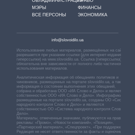
ОБЛАДМИНИСТРАЦИЙ
ПРАВО
МЭРЫ
ФИНАНСЫ
ВСЕ ПЕРСОНЫ
ЭКОНОМИКА
info@slovoidilo.ua
Использование любых материалов, размещённых на сайте,
разрешается при указании ссылки (для интернет-изданий —
гиперссылки) на www.slovoidilo.ua. Ссылка (гиперссылка)
обязательна вне зависимости от полного либо частичного
использования материалов.
Аналитическая информация об обещаниях политиков и
чиновников, размещенных на портале slovoidilo.ua, а также
информация о состоянии выполнения этих обещаний,
собрана и обработана ООО «ИА Слово и Дело» и является
собственностью ООО «ИА Слово и Дело». Инфографики,
размещенные на портале slovoidilo.ua, созданы ОО «Система
народного контроля Слово и Дело» и являются
собственностью ОО «Система народного контроля Слово и
Дело».
Материалы, отмеченные значками, публикуются на правах
рекламы: «Промо», «Новости компаний», «Позиция»,
«Партнерский материал», «Спецпроект», «При поддержке».
Редакция не несет ответственности за факты и оценочные