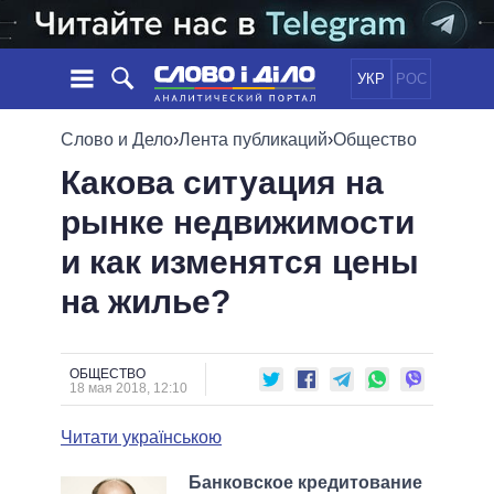
УКР
РОС
НОВОСТИ
Слово и Дело
›
Лента публикаций
›
Общество
Какова ситуация на
ОБЕЩАНИЯ
ЛЕНТА
ПОЛИТИКА
рынке недвижимости
СОБЫТИЯ
ЭКОНОМИКА
ПОЛИТИКИ
и как изменятся цены
СТАТЬИ
ОБЩЕСТВО
ИНФОГРАФИКА
МНЕНИЯ
МИР
ВСЕ ПОЛИТИКИ
на жилье?
ОБЗОРЫ
ПРЕЗИДЕНТ И ОФИС
ВИДЕО
ДАЙДЖЕСТЫ
ВЕРХОВНАЯ РАДА
ОБЩЕСТВО
ПОДДЕРЖАТЬ
КАБИНЕТ МИНИСТРОВ
18 мая 2018, 12:10
ГЛАВЫ ОБЛАДМИНИСТРАЦИЙ
СРАВНЕНИЕ ПОЛИТИКОВ
Читати українською
МЭРЫ
ВСЕ ПЕРСОНЫ
Банковское кредитование