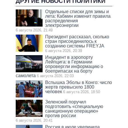
ДРУГИЕ НОВОСТИ ПОЛИТИКИ
Отдельные списки для зимы и
лета: Кабмин изменит правила
распределения
электроэнергии
6 августа 2026, 21:49
Президент рассказал, сколько
стран присоединилось к
созданию системы FREYJA
6 августа 2026, 20:39
Инцидент в аэропорту
Лейпцига: в Германии
опровергли информацию о
боеприпасах на борту
самолета
6 августа 2026, 22:03
Вспышка Эболы в Конго: число
жертв превысило 1800
человек
6 августа 2026, 18:50
Зеленский поручил
подготовить «специальную
санкционную операцию»
против россии
6 августа 2026, 20:41
Россия в июле увеличила