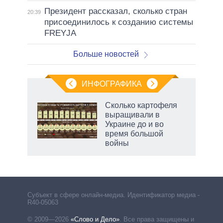
Президент рассказал, сколько стран
20:39
присоединилось к созданию системы
FREYJA
Больше новостей
ИНФОГРАФИКА
Сколько картофеля
о
выращивали в
Украине до и во
время большой
ic
войны
Субъект в сфере онлайн-медиа. Идентификатор медиа –
R40-05063
© 2009—2026
«Слово и Дело»
.
Все права защищены и