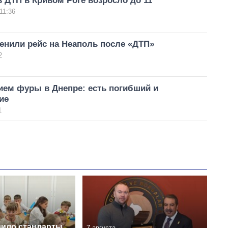
 ДТП в Кривом Роге возросло до 11
11:36
енили рейс на Неаполь после «ДТП»
2
ием фуры в Днепре: есть погибший и
ие
1
ило стандарты
7 августа