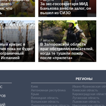
еднего
За экс-госсекретаря МИД
я: что
Банькова внесли залог, он
ь
вышел из СИЗО
7 августа
ный кризис в
В Запорожской области
лия пока не будет
враг обстрелял спасателей,
пограничный
когда те тушили пожар
с Испанией
после «прилета»
РЕГИОНЫ
Киев
Ивано-Франковская об
ИС
Автономная республика
Киевская область
Крым
Кировоградская област
РОВ
Винницкая область
Луганская область
Волынская область
Львовская область
ЦИЙ
Днепропетровская область
Николаевская область