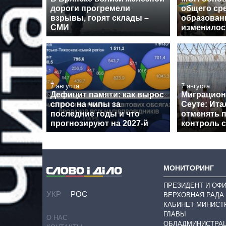
дороги прогремели
общего ср
взрывы, горят склады –
образовани
СМИ
изменилос
7 августа
7 августа
Дефицит памяти: как вырос
Миграцион
спрос на чипы за
Сеуте: Ита
последние годы и что
отменять 
прогнозируют на 2027-й
контроль 
МОНИТОРИНГ
ПРЕЗИДЕНТ И ОФ
УКР
РОС
ВЕРХОВНАЯ РАДА
КАБИНЕТ МИНИСТ
ГЛАВЫ
О НАС
ОБЛАДМИНИСТРА