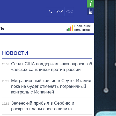
УКР
РОС
Сравнение
ТЬ
политиков
СТРАЦИЙ
МЭРЫ
ВСЕ ПЕРСОНЫ
НОВОСТИ
Сенат США поддержал законопроект об
20:55
«адских санкциях» против россии
Миграционный кризис в Сеуте: Италия
20:19
пока не будет отменять пограничный
контроль с Испанией
Зеленский прибыл в Сербию и
19:52
раскрыл планы своего визита