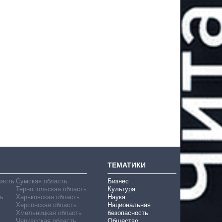
ТЕМАТИКИ
ласть
Сумская область
Бизнес
Тернопольская область
Культура
ь
Харьковская область
Наука
Херсонская область
Национальная
Хмельницкая область
безопасность
Черкасская область
Общество