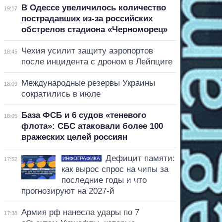
В Одессе увеличилось количество
19:17
пострадавших из-за российских
обстрелов стадиона «Черноморец»
Чехия усилит защиту аэропортов
18:45
после инцидента с дроном в Лейпциге
Международные резервы Украины
18:09
сократились в июле
База ФСБ и 6 судов «теневого
18:05
флота»: СБС атаковали более 100
вражеских целей россиян
Дефицит памяти:
ИНФОГРАФИКА
17:52
как вырос спрос на чипы за
последние годы и что
прогнозируют на 2027-й
Армия рф нанесла удары по 7
17:38