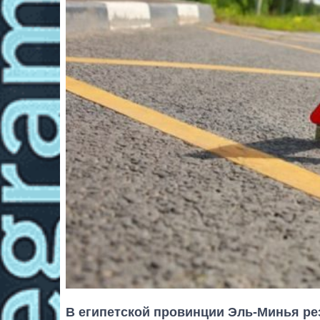
В египетской провинции Эль-Минья ре