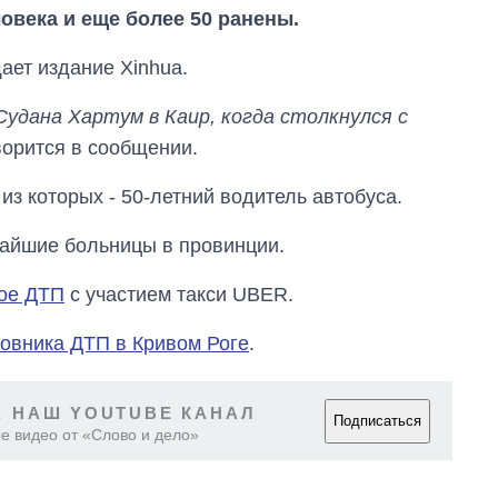
овека и еще более 50 ранены.
ает издание Xinhua.
Судана Хартум в Каир, когда столкнулся с
оворится в сообщении.
из которых - 50-летний водитель автобуса.
айшие больницы в провинции.
ое ДТП
с участием такси UBER.
овника ДТП в Кривом Роге
.
Дефицит памяти:
как вырос спрос
на чипы за
 НАШ YOUTUBE КАНАЛ
последние годы и
Подписаться
е видео от «Слово и дело»
что прогнозируют
на 2027-й