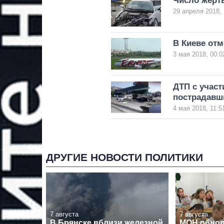
Число жертв
29 апреля 2018, 
В Киеве отм
3 мая 2018, 00:0
ДТП с участ
пострадавш
4 мая 2018, 11:5
ДРУГИЕ НОВОСТИ ПОЛИТИКИ
7 августа
7 августа
В Брянске вблизи железной
МОН обнов