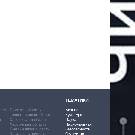
ТЕМАТИКИ
ласть
Сумская область
Бизнес
Тернопольская область
Культура
ь
Харьковская область
Наука
Херсонская область
Национальная
Хмельницкая область
безопасность
Черкасская область
Общество