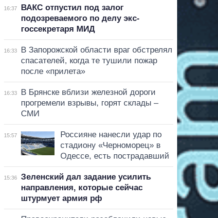
ВАКС отпустил под залог
16:37
подозреваемого по делу экс-
госсекретаря МИД
В Запорожской области враг обстрелял
16:33
спасателей, когда те тушили пожар
после «прилета»
В Брянске вблизи железной дороги
16:33
прогремели взрывы, горят склады –
СМИ
Россияне нанесли удар по
15:57
стадиону «Черноморец» в
Одессе, есть пострадавший
Зеленский дал задание усилить
15:36
направления, которые сейчас
штурмует армия рф