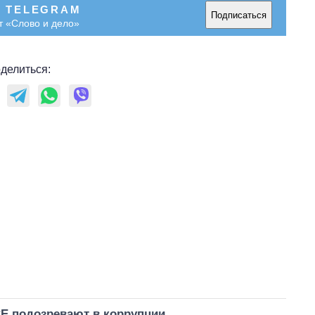
В TELEGRAM
Подписаться
т «Слово и дело»
делиться:
Е подозревают в коррупции