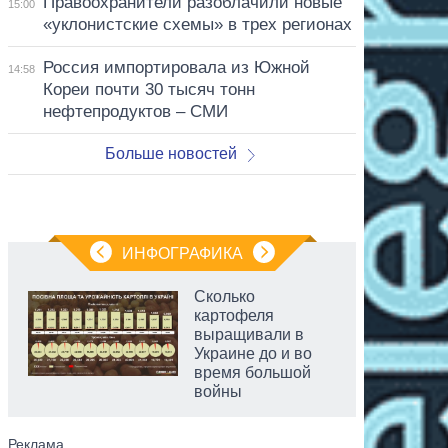
Правоохранители разоблачили новые
15:00
«уклонистские схемы» в трех регионах
Россия импортировала из Южной
14:58
Кореи почти 30 тысяч тонн
нефтепродуктов – СМИ
Больше новостей
ИНФОГРАФИКА
Сколько
картофеля
выращивали в
Украине до и во
время большой
войны