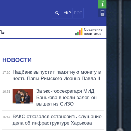
УКР
РОС
Сравнение
ТЬ
политиков
СТРАЦИЙ
МЭРЫ
ВСЕ ПЕРСОНЫ
НОВОСТИ
Нацбанк выпустит памятную монету в
17:10
честь Папы Римского Иоанна Павла II
За экс-госсекретаря МИД
16:51
Банькова внесли залог, он
вышел из СИЗО
ВАКС отказался остановить слушание
16:44
дела об инфраструктуре Харькова