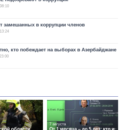
08:10
т замешанных в коррупции членов
13:24
тно, кто побеждает на выборах в Азербайджане
23:00
7 августа
ской области
От 1 месяца – до 5 лет: кто и