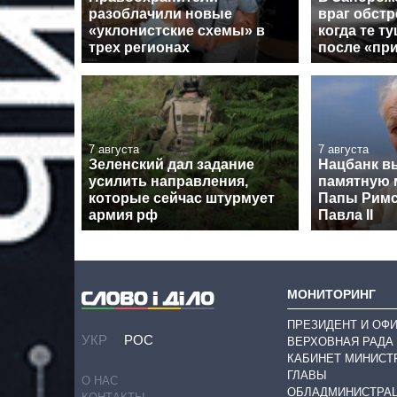
разоблачили новые
враг обстр
«уклонистские схемы» в
когда те т
трех регионах
после «пр
7 августа
7 августа
Зеленский дал задание
Нацбанк в
усилить направления,
памятную 
которые сейчас штурмует
Папы Римс
армия рф
Павла II
МОНИТОРИНГ
ПРЕЗИДЕНТ И ОФ
УКР
РОС
ВЕРХОВНАЯ РАДА
КАБИНЕТ МИНИСТ
ГЛАВЫ
О НАС
ОБЛАДМИНИСТРА