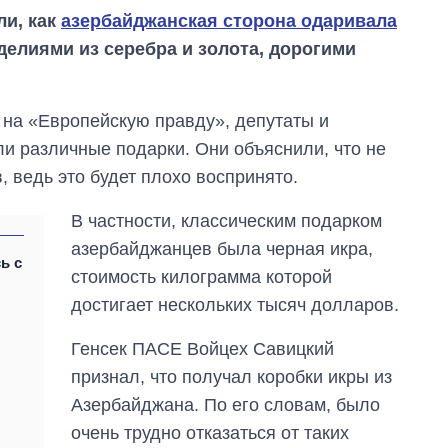
ли, как
азербайджанская сторона одаривала
зделиями из серебра и золота, дорогими
 на «Европейскую правду», депутаты и
ли различные подарки. Они объяснили, что не
в, ведь это будет плохо воспринято.
В частности, классическим подарком
азербайджанцев была черная икра,
ь с
стоимость килограмма которой
Восемь
достигает нескольких тысяч долларов.
массированных
ударов по Украине
Генсек ПАСЕ Войцех Савицкий
за лето: Киев и
область стали
признал, что получал коробки икры из
главной целью рф
Азербайджана. По его словам, было
очень трудно отказаться от таких