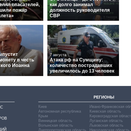
елял спасателей,
как долго занимал
ушили пожар
должность руководителя
илета»
СВР
ыпустит
7 августа
монету в честь
Атака рф на Сумщину:
кого Иоанна
количество пострадавших
увеличилось до 13 человек
РЕГИОНЫ
Киев
Ивано-Франковская об
ИС
Автономная республика
Киевская область
Крым
Кировоградская област
РОВ
Винницкая область
Луганская область
Волынская область
Львовская область
ЦИЙ
Днепропетровская область
Николаевская область