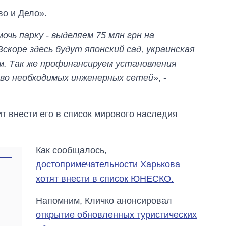
во и Дело».
чь парку - выделяем 75 млн грн на
Вскоре здесь будут японский сад, украинская
ом. Так же профинансируем установления
во необходимых инженерных сетей»
, -
т внести его в список мирового наследия
Как сообщалось,
достопримечательности Харькова
Как сократилось
хотят внести в список ЮНЕСКО.
количество
медучреждений в
Напомним, Кличко анонсировал
Украине за годы
вторжения
открытие обновленных туристических