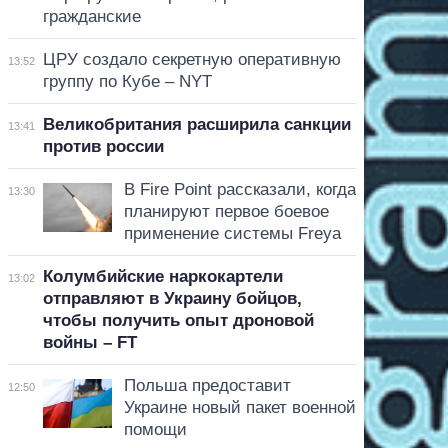
гражданские
ЦРУ создало секретную оперативную
13:52
группу по Кубе – NYT
Великобритания расширила санкции
13:41
против россии
В Fire Point рассказали, когда
13:30
планируют первое боевое
применение системы Freya
Колумбийские наркокартели
13:02
отправляют в Украину бойцов,
чтобы получить опыт дроновой
войны – FT
Польша предоставит
12:50
Украине новый пакет военной
помощи