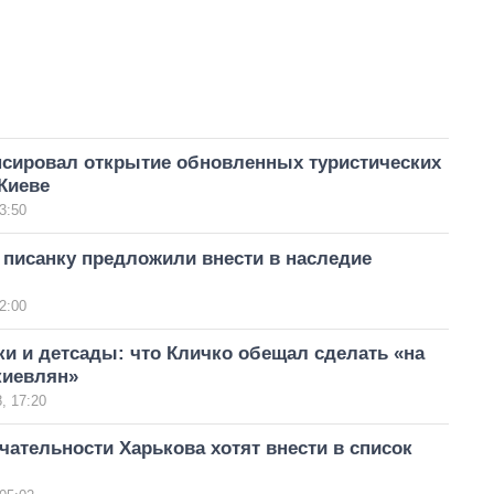
нсировал открытие обновленных туристических
Киеве
3:50
 писанку предложили внести в наследие
2:00
ки и детсады: что Кличко обещал сделать «на
киевлян»
, 17:20
ательности Харькова хотят внести в список