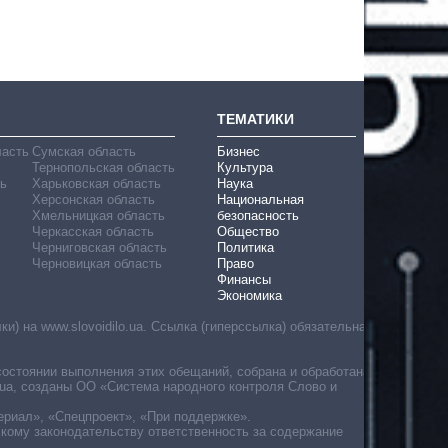
ТЕМАТИКИ
ласть
Сумская область
Бизнес
Тернопольская область
Культура
ь
Харьковская область
Наука
Херсонская область
Национальная
Хмельницкая область
безопасность
Черкасская область
Общество
Черниговская область
Политика
Черновицкая область
Право
Финансы
Экономика
) на www.slovoidilo.ua. Ссылка (гиперссылка) обязательна
состоянии выполнения этих обещаний, собрана и обработана
ua, созданы ОО «Система народного контроля Слово и
ериал», «Спецпроект», «При поддержке».
скому законодательству ответственность за содержание