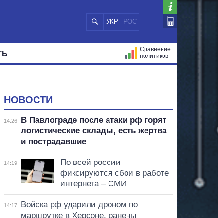
УКР
РОС
Сравнение
ТЬ
политиков
СТРАЦИЙ
МЭРЫ
ВСЕ ПЕРСОНЫ
НОВОСТИ
В Павлограде после атаки рф горят
14:26
логистические склады, есть жертва
и пострадавшие
По всей россии
14:19
фиксируются сбои в работе
интернета – СМИ
Войска рф ударили дроном по
14:17
маршрутке в Херсоне, ранены