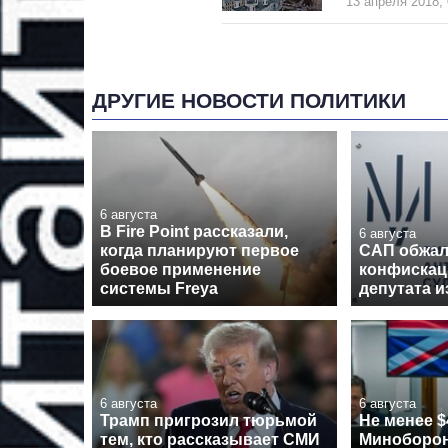
13 апреля 2018, 
ДРУГИЕ НОВОСТИ ПОЛИТИКИ
6 августа
В Fire Point рассказали,
6 августа
когда планируют первое
САП обжал
боевое применение
конфискаци
системы Freya
депутата 
6 августа
6 августа
Трамп пригрозил тюрьмой
Не менее $
тем, кто рассказывает СМИ
Миноборон