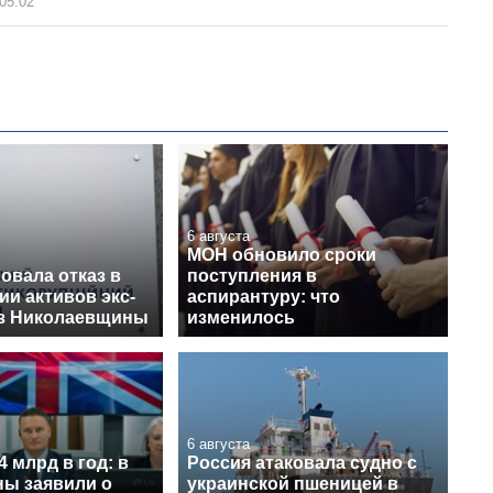
05:02
6 августа
МОН обновило сроки
овала отказ в
поступления в
и активов экс-
аспирантуру: что
из Николаевщины
изменилось
6 августа
4 млрд в год: в
Россия атаковала судно с
ы заявили о
украинской пшеницей в