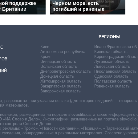
ной поддержке
Черном море, есть
т Британии
погибший и раненые
РЕГИОНЫ
Киев
Ивано-Франковская об
ИС
Автономная республика
Киевская область
Крым
Кировоградская област
РОВ
Винницкая область
Луганская область
Волынская область
Львовская область
ЦИЙ
Днепропетровская область
Николаевская область
Донецкая область
Одесская область
Житомирская область
Полтавская область
Закарпатская область
Ровенская область
Запорожская область
 разрешается при указании ссылки (для интернет-изданий — гиперссылки
ния материалов.
овников, размещенных на портале slovoidilo.ua, а также информация о 
«ИА Слово и Дело». Инфографики, размещенные на портале slovoidilo.
о контроля Слово и Дело».
х рекламы: «Промо», «Новости компаний», «Позиция», «Партнерский мат
е суждения, обнародованные в рекламных материалах. Согласно украин