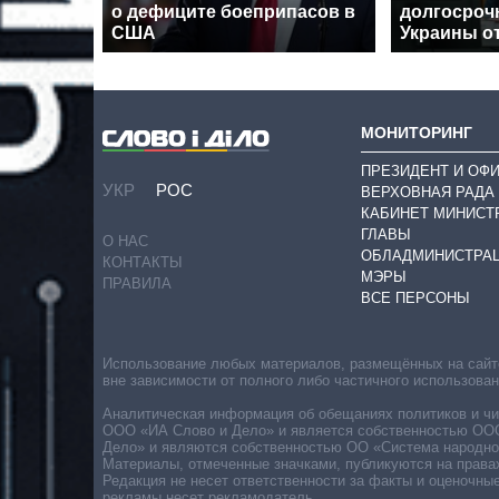
о дефиците боеприпасов в
долгосроч
США
Украины о
МОНИТОРИНГ
ПРЕЗИДЕНТ И ОФ
УКР
РОС
ВЕРХОВНАЯ РАДА
КАБИНЕТ МИНИСТ
ГЛАВЫ
О НАС
ОБЛАДМИНИСТРА
КОНТАКТЫ
МЭРЫ
ПРАВИЛА
ВСЕ ПЕРСОНЫ
Использование любых материалов, размещённых на сайте,
вне зависимости от полного либо частичного использова
Аналитическая информация об обещаниях политиков и чин
ООО «ИА Слово и Дело» и является собственностью ООО 
Дело» и являются собственностью ОО «Система народног
Материалы, отмеченные значками, публикуются на права
Редакция не несет ответственности за факты и оценочны
рекламы несет рекламодатель.