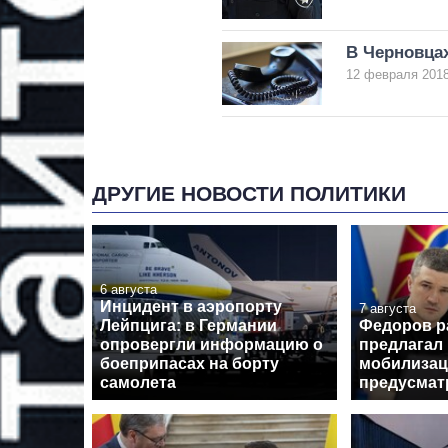
В Черновцах
12 февраля 2018
ДРУГИЕ НОВОСТИ ПОЛИТИКИ
6 августа
Инцидент в аэропорту
7 августа
Лейпцига: в Германии
Федоров р
опровергли информацию о
предлагал
боеприпасах на борту
мобилизац
самолета
предусмат