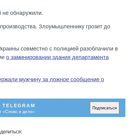
 не обнаружили.
 производства. Злоумышленнику грозит до
краины совместно с полицией разоблачили в
ние
о заминировании здания департамента
ержали мужчину за ложное сообщение о
В TELEGRAM
Подписаться
т «Слово и дело»
делиться: