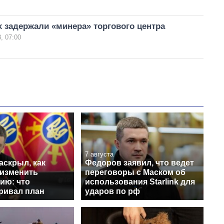
 задержали «минера» торгового центра
, 07:00
7 августа
аскрыл, как
Федоров заявил, что ведет
 изменить
переговоры с Маском об
ию: что
использования Starlink для
ривал план
ударов по рф