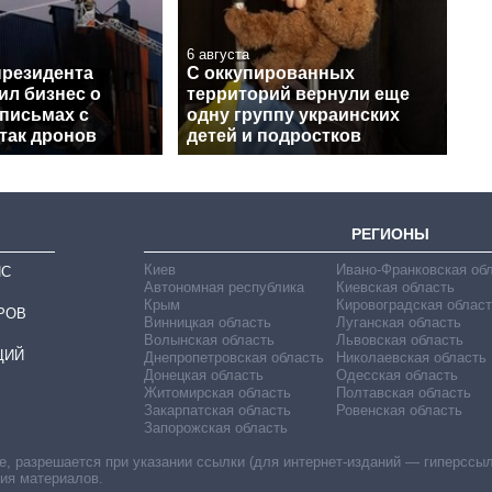
6 августа
президента
С оккупированных
ил бизнес о
территорий вернули еще
письмах с
одну группу украинских
так дронов
детей и подростков
РЕГИОНЫ
Киев
Ивано-Франковская об
ИС
Автономная республика
Киевская область
Крым
Кировоградская област
РОВ
Винницкая область
Луганская область
Волынская область
Львовская область
ЦИЙ
Днепропетровская область
Николаевская область
Донецкая область
Одесская область
Житомирская область
Полтавская область
Закарпатская область
Ровенская область
Запорожская область
 разрешается при указании ссылки (для интернет-изданий — гиперссылки
ния материалов.