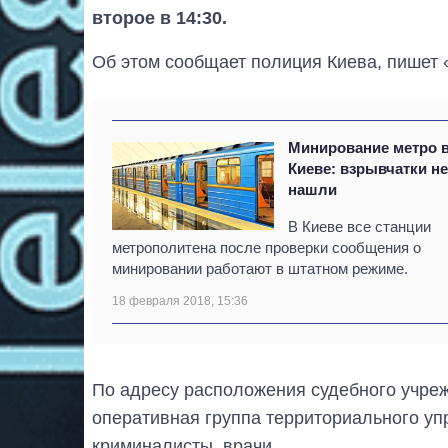
второе в 14:30.
Об этом сообщает полиция Киева, пишет 
Минирование метро 
Киеве: взрывчатки н
нашли
В Киеве все станции
метрополитена после проверки сообщения о
минировании работают в штатном режиме.
18 февраля 2018, 15:36
По адресу расположения судебного учре
оперативная группа территориального уп
криминалисты, врачи.