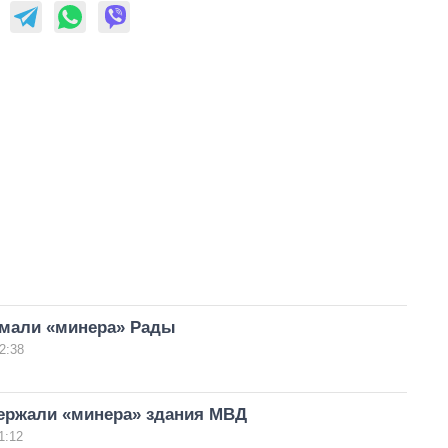
ймали «минера» Рады
2:38
держали «минера» здания МВД
1:12