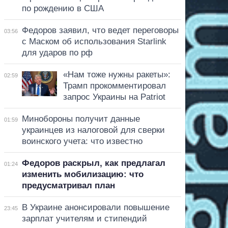
по рождению в США
Федоров заявил, что ведет переговоры
03:56
с Маском об использования Starlink
для ударов по рф
«Нам тоже нужны ракеты»:
02:59
Трамп прокомментировал
запрос Украины на Patriot
Минобороны получит данные
01:59
украинцев из налоговой для сверки
воинского учета: что известно
Федоров раскрыл, как предлагал
01:24
изменить мобилизацию: что
предусматривал план
В Украине анонсировали повышение
23:45
зарплат учителям и стипендий