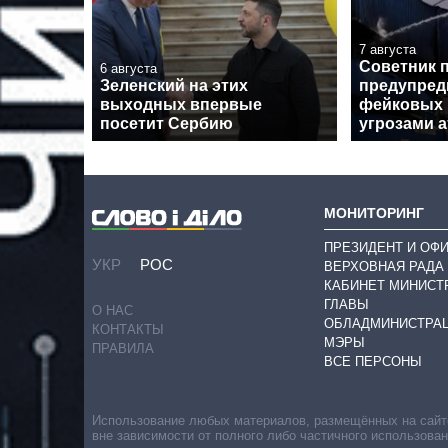
7 августа
Советник 
6 августа
Зеленский на этих
предупред
выходных впервые
фейковых 
посетит Сербию
угрозами а
МОНИТОРИНГ
ПРЕЗИДЕНТ И ОФ
УКР
РОС
ВЕРХОВНАЯ РАДА
КАБИНЕТ МИНИСТ
ГЛАВЫ
О НАС
ОБЛАДМИНИСТРА
КОНТАКТЫ
МЭРЫ
ПРАВИЛА
ВСЕ ПЕРСОНЫ
Использование любых материалов, размещённых на сайте,
вне зависимости от полного либо частичного использова