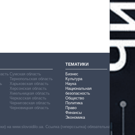
ТЕМАТИКИ
ласть
Сумская область
Бизнес
Тернопольская область
Культура
ь
Харьковская область
Наука
Херсонская область
Национальная
Хмельницкая область
безопасность
Черкасская область
Общество
Черниговская область
Политика
Черновицкая область
Право
Финансы
Экономика
) на www.slovoidilo.ua. Ссылка (гиперссылка) обязательна