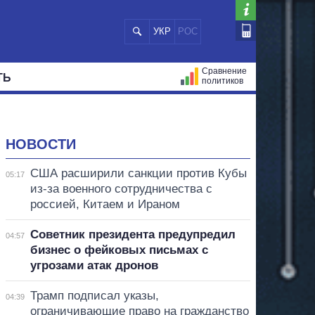
УКР
РОС
Сравнение
ТЬ
политиков
СТРАЦИЙ
МЭРЫ
ВСЕ ПЕРСОНЫ
НОВОСТИ
США расширили санкции против Кубы
05:17
из-за военного сотрудничества с
россией, Китаем и Ираном
Советник президента предупредил
04:57
бизнес о фейковых письмах с
угрозами атак дронов
Трамп подписал указы,
04:39
ограничивающие право на гражданство