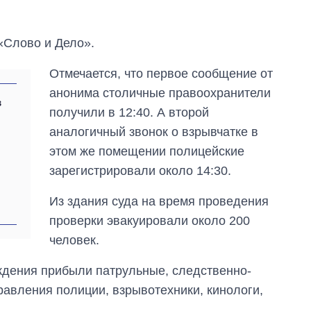
«Слово и Дело».
Отмечается, что первое сообщение от
анонима столичные правоохранители
в
получили в 12:40. А второй
е
аналогичный звонок о взрывчатке в
этом же помещении полицейские
зарегистрировали около 14:30.
Из здания суда на время проведения
проверки эвакуировали около 200
человек.
Экономика ИИ-
гигантов: сколько
ждения прибыли патрульные, следственно-
стоят и
равления полиции, взрывотехники, кинологи,
зарабатывают
OpenAI и Anthropic