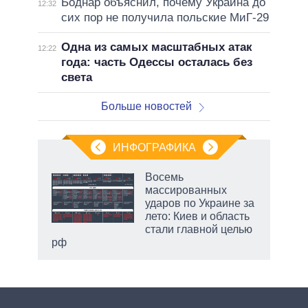
Боднар объяснил, почему Украина до
12:32
сих пор не получила польские МиГ-29
Одна из самых масштабных атак
12:22
года: часть Одессы осталась без
света
Больше новостей
ИНФОГРАФИКА
еля
Восемь
массированных
ударов по Украине за
лето: Киев и область
стали главной целью
рф