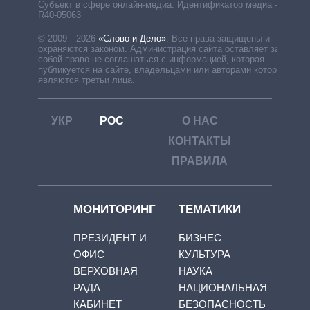
Субъект в сфере онлайн-медиа. Идентификатор медиа –
R40-05063
© 2009—2026
«Слово и Дело»
.
Все права защищены и
охраняются законом. Администрация сайта оставляет за
собой право не соглашаться с информацией, которая
публикуется на сайте, владельцами или авторами которой
являются третьи лица.
УКР
РОС
О НАС
КОНТАКТЫ
ПРАВИЛА
МОНИТОРИНГ
ТЕМАТИКИ
ПРЕЗИДЕНТ И
БИЗНЕС
ОФИС
КУЛЬТУРА
ВЕРХОВНАЯ
НАУКА
РАДА
НАЦИОНАЛЬНАЯ
КАБИНЕТ
БЕЗОПАСНОСТЬ