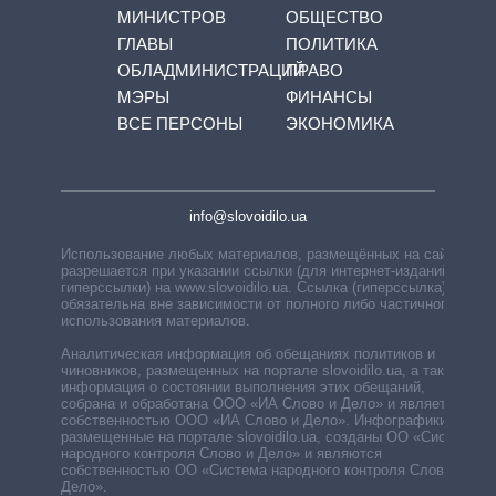
МИНИСТРОВ
ОБЩЕСТВО
ГЛАВЫ
ПОЛИТИКА
ОБЛАДМИНИСТРАЦИЙ
ПРАВО
МЭРЫ
ФИНАНСЫ
ВСЕ ПЕРСОНЫ
ЭКОНОМИКА
info@slovoidilo.ua
Использование любых материалов, размещённых на сайте,
разрешается при указании ссылки (для интернет-изданий —
гиперссылки) на www.slovoidilo.ua. Ссылка (гиперссылка)
обязательна вне зависимости от полного либо частичного
использования материалов.
Аналитическая информация об обещаниях политиков и
чиновников, размещенных на портале slovoidilo.ua, а также
информация о состоянии выполнения этих обещаний,
собрана и обработана ООО «ИА Слово и Дело» и является
собственностью ООО «ИА Слово и Дело». Инфографики,
размещенные на портале slovoidilo.ua, созданы ОО «Система
народного контроля Слово и Дело» и являются
собственностью ОО «Система народного контроля Слово и
Дело».