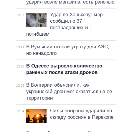
ударил возле магазина, есть раненые
Удар по Харькову: мэр
13:53
сообщил о 37
пострадавших и 1
погибшем
В Румынии отвели угрозу для АЭС,
13:41
но ненадолго
В Одессе выросло количество
13:28
раненых после атаки дронов
В Болгарии объяснили, как
13:03
украинский дрон мог оказаться на ее
территории
Силы обороны ударили по
12:54
складу россиян в Перекопе