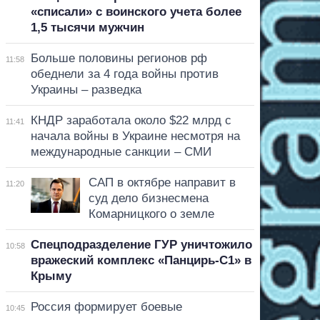
«списали» с воинского учета более
1,5 тысячи мужчин
Больше половины регионов рф
11:58
обеднели за 4 года войны против
Украины – разведка
КНДР заработала около $22 млрд с
11:41
начала войны в Украине несмотря на
международные санкции – СМИ
САП в октябре направит в
11:20
суд дело бизнесмена
Комарницкого о земле
Спецподразделение ГУР уничтожило
10:58
вражеский комплекс «Панцирь-С1» в
Крыму
Россия формирует боевые
10:45