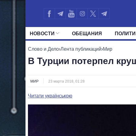
НОВОСТИ
ОБЕЩАНИЯ
ПОЛИТИ
ВСЕ ПОЛИТИКИ
ПРЕЗИДЕНТ И ОФ
Слово и Дело
›
Лента публикаций
›
Мир
В Турции потерпел кру
МИР
23 марта 2018, 01:28
Читати українською