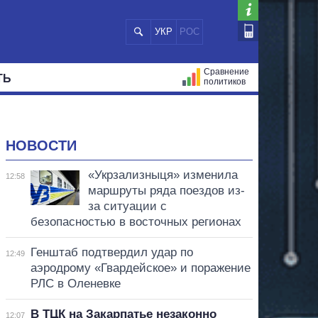
УКР
РОС
Сравнение
ТЬ
политиков
СТРАЦИЙ
МЭРЫ
ВСЕ ПЕРСОНЫ
НОВОСТИ
«Укрзализныця» изменила
12:58
маршруты ряда поездов из-
за ситуации с
безопасностью в восточных регионах
Генштаб подтвердил удар по
12:49
аэродрому «Гвардейское» и поражение
РЛС в Оленевке
В ТЦК на Закарпатье незаконно
12:07