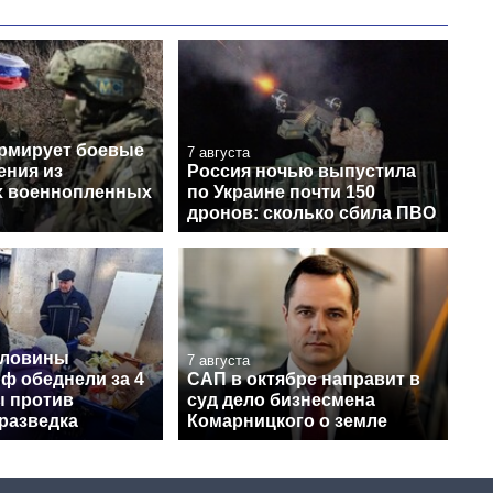
рмирует боевые
7 августа
ения из
Россия ночью выпустила
х военнопленных
по Украине почти 150
дронов: сколько сбила ПВО
оловины
7 августа
ф обеднели за 4
САП в октябре направит в
ы против
суд дело бизнесмена
разведка
Комарницкого о земле