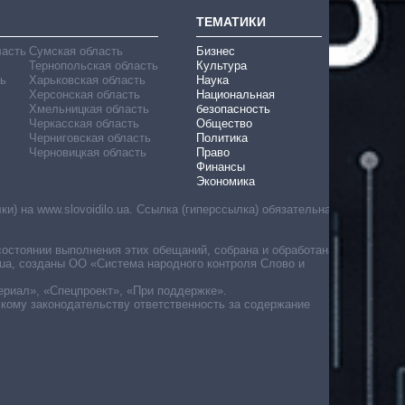
ТЕМАТИКИ
ласть
Сумская область
Бизнес
Тернопольская область
Культура
ь
Харьковская область
Наука
Херсонская область
Национальная
Хмельницкая область
безопасность
Черкасская область
Общество
Черниговская область
Политика
Черновицкая область
Право
Финансы
Экономика
) на www.slovoidilo.ua. Ссылка (гиперссылка) обязательна
состоянии выполнения этих обещаний, собрана и обработана
ua, созданы ОО «Система народного контроля Слово и
ериал», «Спецпроект», «При поддержке».
скому законодательству ответственность за содержание