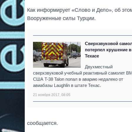
Как информирует «Слово и Дело», об этом
Вооруженные силы Турции.
Сверхзвуковой само
потерпел крушение в
Техасе
Двухместный
сверхзвуковой учебный реактивный самолет В
США T-38 Talon попал в аварию недалеко от
авиабазы Laughlin в штате Техас.
21 ноября 2017, 08:05
сообщается.