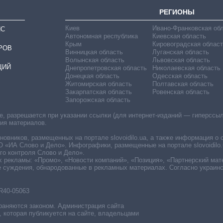
РЕГИОНЫ
Киев
Ивано-Франковская об
ИС
Автономная республика
Киевская область
Крым
Кировоградская област
РОВ
Винницкая область
Луганская область
Волынская область
Львовская область
ЦИЙ
Днепропетровская область
Николаевская область
Донецкая область
Одесская область
Житомирская область
Полтавская область
Закарпатская область
Ровенская область
Запорожская область
 разрешается при указании ссылки (для интернет-изданий — гиперссылки
ния материалов.
овников, размещенных на портале slovoidilo.ua, а также информация о 
«ИА Слово и Дело». Инфографики, размещенные на портале slovoidilo.
о контроля Слово и Дело».
х рекламы: «Промо», «Новости компаний», «Позиция», «Партнерский мат
е суждения, обнародованные в рекламных материалах. Согласно украин
R40-05063
раняются законом. Администрация сайта
, которая публикуется на сайте, владельцами