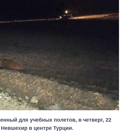
енный для учебных полетов, в четверг, 22
 Невшехир в центре Турции.