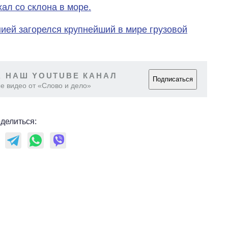
войны с россией
хал со склона в море.
нией загорелся крупнейший в мире грузовой
 НАШ YOUTUBE КАНАЛ
Подписаться
е видео от «Слово и дело»
делиться: