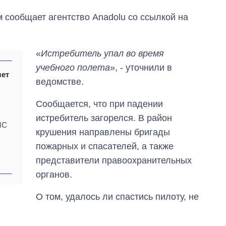
 сообщает агентство Anadolu со ссылкой на
«
Истребитель упал во время
учебного полета
», - уточнили в
лет
ведомстве.
Сообщается, что при падении
истребитель загорелся. В район
МС
крушения направлены бригады
пожарных и спасателей, а также
представители правоохранительных
органов.
Как изменился
О том, удалось ли спастись пилоту, не
бюджет
Министерства
обороны за 13 лет