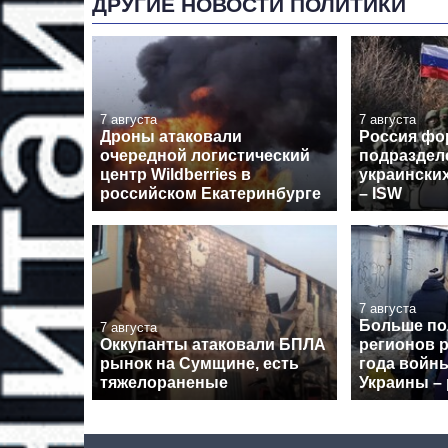
ДРУГИЕ НОВОСТИ ПОЛИТИКИ
7 августа
7 августа
Дроны атаковали
Россия фо
очередной логистический
подраздел
центр Wildberries в
украински
российском Екатеринбурге
– ISW
7 августа
Больше п
7 августа
Оккупанты атаковали БПЛА
регионов р
рынок на Сумщине, есть
года войн
тяжелораненые
Украины – 