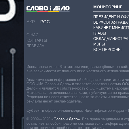
МОНИТОРИНГ
ПРЕЗИДЕНТ И ОФ
УКР
РОС
ВЕРХОВНАЯ РАДА
КАБИНЕТ МИНИСТ
ГЛАВЫ
О НАС
ОБЛАДМИНИСТРА
КОНТАКТЫ
МЭРЫ
ПРАВИЛА
ВСЕ ПЕРСОНЫ
Использование любых материалов, размещённых на сайте,
вне зависимости от полного либо частичного использова
Аналитическая информация об обещаниях политиков и чин
ООО «ИА Слово и Дело» и является собственностью ООО 
Дело» и являются собственностью ОО «Система народног
Материалы, отмеченные значками, публикуются на права
Редакция не несет ответственности за факты и оценочны
рекламы несет рекламодатель.
Субъект в сфере онлайн-медиа. Идентификатор медиа – 
© 2009—2026
«Слово и Дело»
.
Все права защищены и ох
оставляет за собой право не соглашаться с информацией
или авторами которой являются третьи лица.