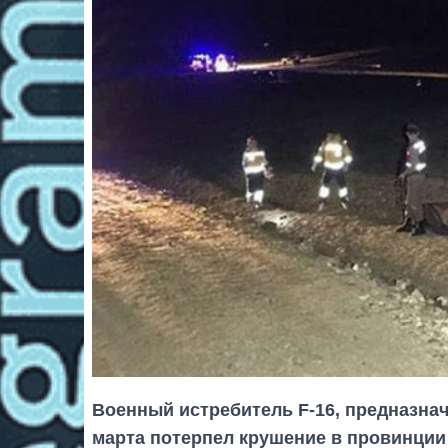
Военный истребитель F-16, предназнач
марта потерпел крушение в провинции