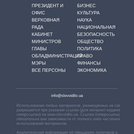
ПРЕЗИДЕНТ И
БИЗНЕС
ОФИС
КУЛЬТУРА
ВЕРХОВНАЯ
НАУКА
РАДА
НАЦИОНАЛЬНАЯ
КАБИНЕТ
БЕЗОПАСНОСТЬ
МИНИСТРОВ
ОБЩЕСТВО
ГЛАВЫ
ПОЛИТИКА
ОБЛАДМИНИСТРАЦИЙ
ПРАВО
МЭРЫ
ФИНАНСЫ
ВСЕ ПЕРСОНЫ
ЭКОНОМИКА
info@slovoidilo.ua
Использование любых материалов, размещённых на сайте,
разрешается при указании ссылки (для интернет-изданий —
гиперссылки) на www.slovoidilo.ua. Ссылка (гиперссылка)
обязательна вне зависимости от полного либо частичного
использования материалов.
Аналитическая информация об обещаниях политиков и