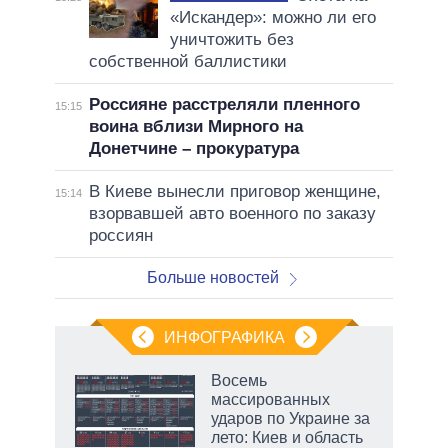
«Искандер»: можно ли его
уничтожить без
собственной баллистики
Россияне расстреляли пленного
15:15
воина вблизи Мирного на
Донетчине – прокуратура
В Киеве вынесли приговор женщине,
15:14
взорвавшей авто военного по заказу
россиян
Больше новостей
ИНФОГРАФИКА
Восемь
о
массированных
ударов по Украине за
лето: Киев и область