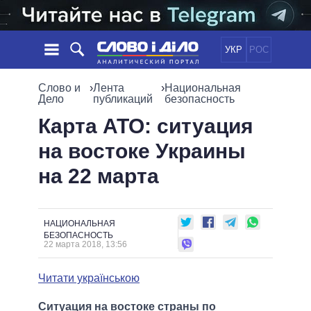
УКР
РОС
НОВОСТИ
Слово и
›
Лента
›
Национальная
Дело
публикаций
безопасность
ОБЕЩАНИЯ
ЛЕНТА
ПОЛИТИКА
Карта АТО: ситуация
СОБЫТИЯ
ЭКОНОМИКА
на востоке Украины
ПОЛИТИКИ
СТАТЬИ
ОБЩЕСТВО
на 22 марта
ИНФОГРАФИКА
МНЕНИЯ
МИР
ВСЕ ПОЛИТИКИ
ОБЗОРЫ
ПРЕЗИДЕНТ И ОФИС
ВИДЕО
ДАЙДЖЕСТЫ
ВЕРХОВНАЯ РАДА
НАЦИОНАЛЬНАЯ
БЕЗОПАСНОСТЬ
ПОДДЕРЖАТЬ
КАБИНЕТ МИНИСТРОВ
22 марта 2018, 13:56
ГЛАВЫ ОБЛАДМИНИСТРАЦИЙ
СРАВНЕНИЕ ПОЛИТИКОВ
Читати українською
МЭРЫ
ВСЕ ПЕРСОНЫ
Ситуация на востоке страны по