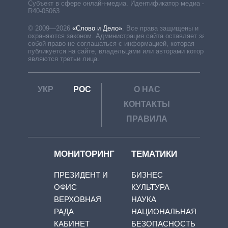
Субъект в сфере онлайн-медиа. Идентификатор медиа –
R40-05063
© 2009—2026
«Слово и Дело»
.
Все права защищены и
охраняются законом. Администрация сайта оставляет за
собой право не соглашаться с информацией, которая
публикуется на сайте, владельцами или авторами которой
являются третьи лица.
УКР
РОС
О НАС
КОНТАКТЫ
ПРАВИЛА
МОНИТОРИНГ
ТЕМАТИКИ
ПРЕЗИДЕНТ И
БИЗНЕС
ОФИС
КУЛЬТУРА
ВЕРХОВНАЯ
НАУКА
РАДА
НАЦИОНАЛЬНАЯ
КАБИНЕТ
БЕЗОПАСНОСТЬ