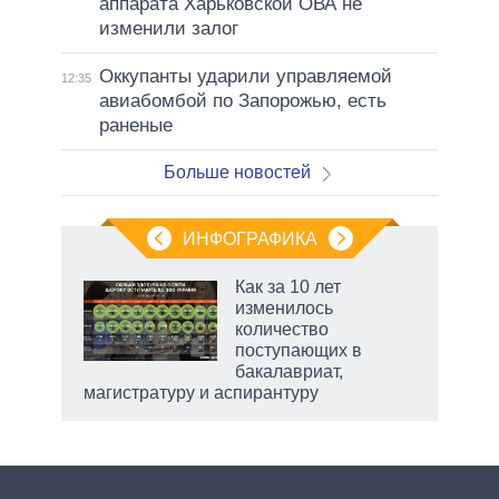
аппарата Харьковской ОВА не
изменили залог
Оккупанты ударили управляемой
12:35
авиабомбой по Запорожью, есть
раненые
Больше новостей
ИНФОГРАФИКА
еля
Как за 10 лет
изменилось
количество
поступающих в
бакалавриат,
магистратуру и аспирантуру