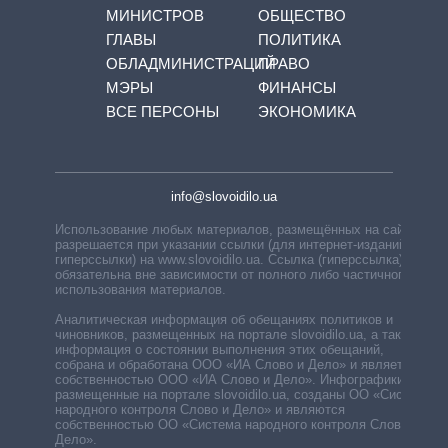
МИНИСТРОВ
ОБЩЕСТВО
ГЛАВЫ
ПОЛИТИКА
ОБЛАДМИНИСТРАЦИЙ
ПРАВО
МЭРЫ
ФИНАНСЫ
ВСЕ ПЕРСОНЫ
ЭКОНОМИКА
info@slovoidilo.ua
Использование любых материалов, размещённых на сайте,
разрешается при указании ссылки (для интернет-изданий —
гиперссылки) на www.slovoidilo.ua. Ссылка (гиперссылка)
обязательна вне зависимости от полного либо частичного
использования материалов.
Аналитическая информация об обещаниях политиков и
чиновников, размещенных на портале slovoidilo.ua, а также
информация о состоянии выполнения этих обещаний,
собрана и обработана ООО «ИА Слово и Дело» и является
собственностью ООО «ИА Слово и Дело». Инфографики,
размещенные на портале slovoidilo.ua, созданы ОО «Система
народного контроля Слово и Дело» и являются
собственностью ОО «Система народного контроля Слово и
Дело».