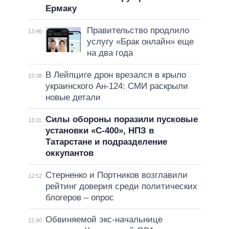
Ермаку
Правительство продлило
13:46
услугу «Брак онлайн» еще
на два года
В Лейпциге дрон врезался в крыло
13:38
украинского Ан-124: СМИ раскрыли
новые детали
Силы обороны поразили пусковые
13:11
установки «С-400», НПЗ в
Татарстане и подразделение
оккупантов
Стерненко и Портников возглавили
12:52
рейтинг доверия среди политических
блогеров – опрос
Обвиняемой экс-начальнице
12:40