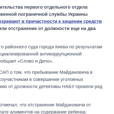
ительства первого отдельного отдела
твенной пограничной службы Украины
озревают в причастности к хищении средств
или отстранение от должности еще на два
о районного суда города Киева по результатам
ециализированной антикоррупционной
ообщает «Слово и Дело».
САП о том, что пребывание Майдановича в
соучастникам в совершении уголовных
Как изменился
бюджет
ению от должности детективы НАБУ провели ряд
Министерства
обороны за 13 лет
войны с россией
отмечал, что отстранение Майдановича от
лате алиментов на содержание ребенка.