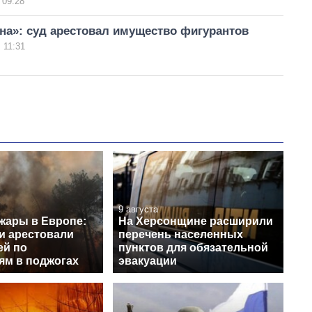
 09:28
на»: суд арестовал имущество фигурантов
 11:31
9 августа
жары в Европе:
На Херсонщине расширили
и арестовали
перечень населенных
ей по
пунктов для обязательной
ям в поджогах
эвакуации