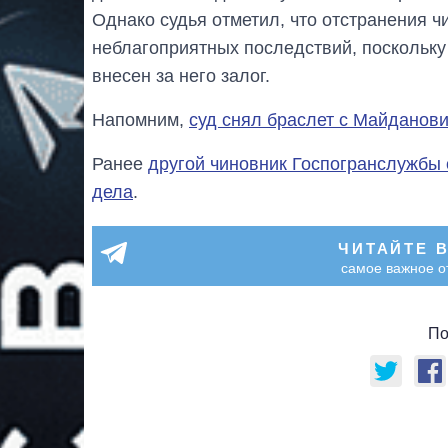
Однако судья отметил, что отстранения ч
неблагоприятных последствий, поскольк
внесен за него залог.
Напомним,
суд снял браслет с Майданов
Ранее
другой чиновник Госпогранслужбы 
дела
.
ЧИТАЙТЕ 
самое важное о
По