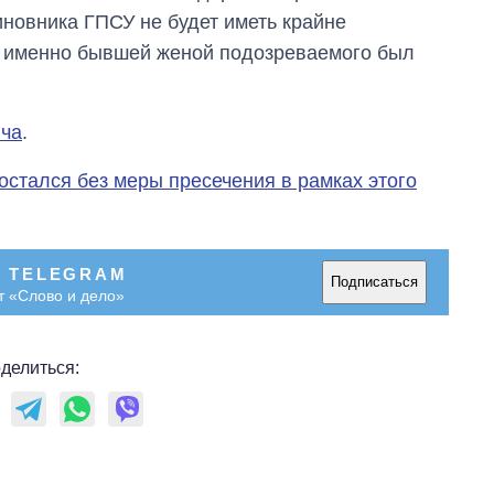
иновника ГПСУ не будет иметь крайне
у именно бывшей женой подозреваемого был
ича
.
остался без меры пресечения в рамках этого
В TELEGRAM
Подписаться
т «Слово и дело»
делиться: