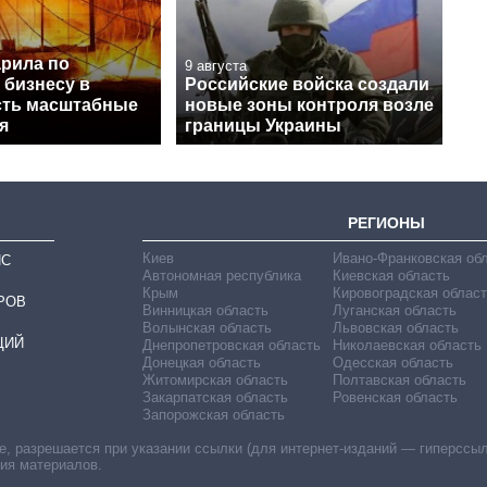
арила по
9 августа
 бизнесу в
Российские войска создали
есть масштабные
новые зоны контроля возле
я
границы Украины
РЕГИОНЫ
Киев
Ивано-Франковская об
ИС
Автономная республика
Киевская область
Крым
Кировоградская област
РОВ
Винницкая область
Луганская область
Волынская область
Львовская область
ЦИЙ
Днепропетровская область
Николаевская область
Донецкая область
Одесская область
Житомирская область
Полтавская область
Закарпатская область
Ровенская область
Запорожская область
 разрешается при указании ссылки (для интернет-изданий — гиперссылки
ния материалов.