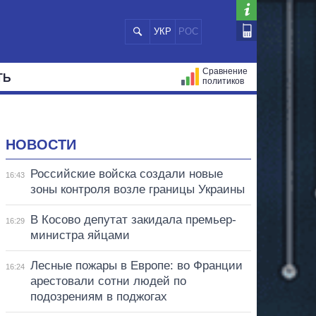
УКР
РОС
Сравнение
ТЬ
политиков
СТРАЦИЙ
МЭРЫ
ВСЕ ПЕРСОНЫ
НОВОСТИ
Российские войска создали новые
16:43
зоны контроля возле границы Украины
В Косово депутат закидала премьер-
16:29
министра яйцами
Лесные пожары в Европе: во Франции
16:24
арестовали сотни людей по
подозрениям в поджогах