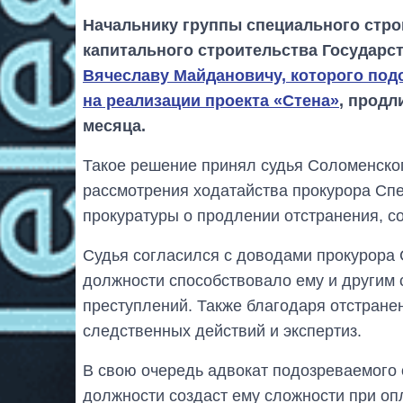
Начальнику группы специального стро
капитального строительства Государс
Вячеславу Майдановичу, которого под
на реализации проекта «Стена»
, продл
месяца.
Такое решение принял судья Соломенског
рассмотрения ходатайства прокурора Сп
прокуратуры о продлении отстранения, с
Судья согласился с доводами прокурора 
должности способствовало ему и другим 
преступлений. Также благодаря отстран
следственных действий и экспертиз.
В свою очередь адвокат подозреваемого 
должности создаст ему сложности при оп