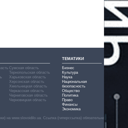
ТЕМАТИКИ
ласть
Сумская область
Бизнес
Тернопольская область
Культура
ь
Харьковская область
Наука
Херсонская область
Национальная
Хмельницкая область
безопасность
Черкасская область
Общество
Черниговская область
Политика
Черновицкая область
Право
Финансы
Экономика
) на www.slovoidilo.ua. Ссылка (гиперссылка) обязательна