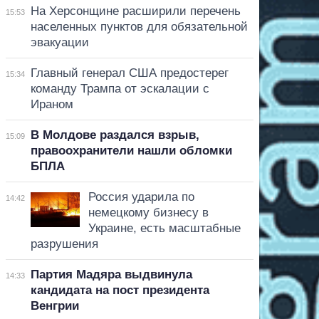
На Херсонщине расширили перечень
15:53
населенных пунктов для обязательной
эвакуации
Главный генерал США предостерег
15:34
команду Трампа от эскалации с
Ираном
В Молдове раздался взрыв,
15:09
правоохранители нашли обломки
БПЛА
Россия ударила по
14:42
немецкому бизнесу в
Украине, есть масштабные
разрушения
Партия Мадяра выдвинула
14:33
кандидата на пост президента
Венгрии