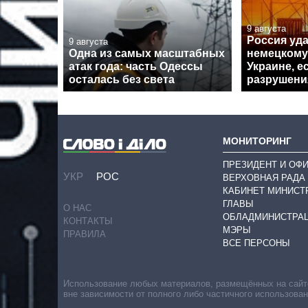
9 августа
Россия уд
9 августа
Одна из самых масштабных
немецкому
атак года: часть Одессы
Украине, 
осталась без света
разрушени
МОНИТОРИНГ
ПРЕЗИДЕНТ И ОФ
УКР
РОС
ВЕРХОВНАЯ РАДА
КАБИНЕТ МИНИСТ
ГЛАВЫ
О НАС
ОБЛАДМИНИСТРА
КОНТАКТЫ
МЭРЫ
ПРАВИЛА
ВСЕ ПЕРСОНЫ
Использование любых материалов, размещённых на сайте,
вне зависимости от полного либо частичного использова