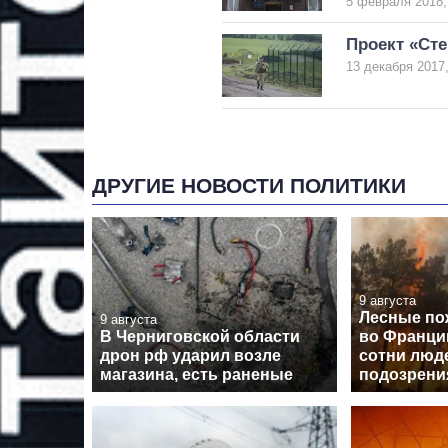
5 февраля 2018,
Проект «Сте
13 декабря 2017,
ДРУГИЕ НОВОСТИ ПОЛИТИКИ
9 августа
Лесные по
9 августа
В Черниговской области
во Франци
дрон рф ударил возле
сотни люд
магазина, есть раненые
подозрени