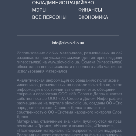
ОБЛАДМИНИСТРАЦИЙ
ПРАВО
МЭРЫ
ФИНАНСЫ
ВСЕ ПЕРСОНЫ
ЭКОНОМИКА
info@slovoidilo.ua
Использование любых материалов, размещённых на сайте,
разрешается при указании ссылки (для интернет-изданий —
гиперссылки) на www.slovoidilo.ua. Ссылка (гиперссылка)
обязательна вне зависимости от полного либо частичного
использования материалов.
Аналитическая информация об обещаниях политиков и
чиновников, размещенных на портале slovoidilo.ua, а также
информация о состоянии выполнения этих обещаний,
собрана и обработана ООО «ИА Слово и Дело» и является
собственностью ООО «ИА Слово и Дело». Инфографики,
размещенные на портале slovoidilo.ua, созданы ОО «Система
народного контроля Слово и Дело» и являются
собственностью ОО «Система народного контроля Слово и
Дело».
Материалы, отмеченные значками, публикуются на правах
рекламы: «Промо», «Новости компаний», «Позиция»,
«Партнерский материал», «Спецпроект», «При поддержке».
Редакция не несет ответственности за факты и оценочные