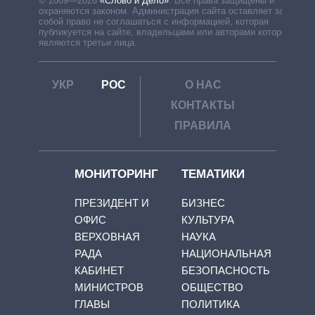
© 2009—2026
«Слово и Дело»
.
Все права защищены и
охраняются законом. Администрация сайта оставляет за
собой право не соглашаться с информацией, которая
публикуется на сайте, владельцами или авторами которой
являются третьи лица.
УКР
РОС
О НАС
КОНТАКТЫ
ПРАВИЛА
МОНИТОРИНГ
ТЕМАТИКИ
ПРЕЗИДЕНТ И
БИЗНЕС
ОФИС
КУЛЬТУРА
ВЕРХОВНАЯ
НАУКА
РАДА
НАЦИОНАЛЬНАЯ
КАБИНЕТ
БЕЗОПАСНОСТЬ
МИНИСТРОВ
ОБЩЕСТВО
ГЛАВЫ
ПОЛИТИКА