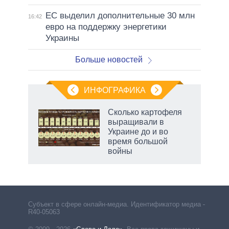
ЕС выделил дополнительные 30 млн
16:42
евро на поддержку энергетики
Украины
Больше новостей
ИНФОГРАФИКА
 5
Сколько картофеля
го
выращивали в
сть
Украине до и во
ВР
время большой
войны
Субъект в сфере онлайн-медиа. Идентификатор медиа –
R40-05063