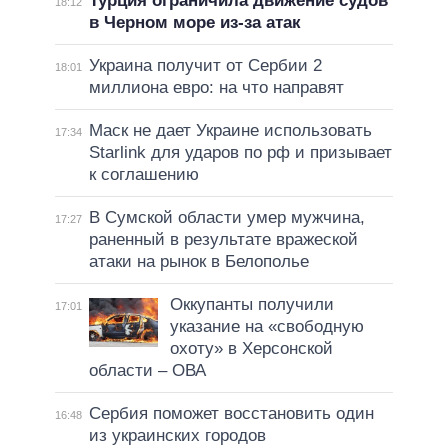
Турция ограничила движение судов
18:12
в Черном море из-за атак
Украина получит от Сербии 2
18:01
миллиона евро: на что направят
Маск не дает Украине использовать
17:34
Starlink для ударов по рф и призывает
к соглашению
В Сумской области умер мужчина,
17:27
раненный в результате вражеской
атаки на рынок в Белополье
Оккупанты получили
17:01
указание на «свободную
охоту» в Херсонской
области – ОВА
Сербия поможет восстановить один
16:48
из украинских городов