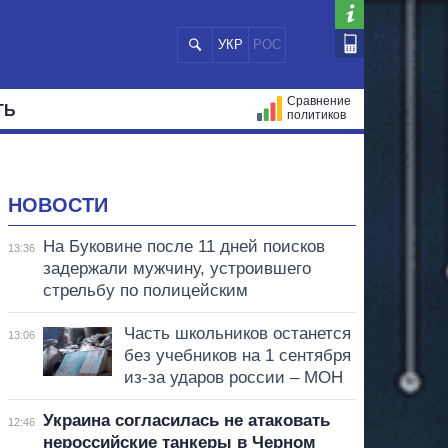
УКР
РОС
Сравнение
ТЬ
политиков
СТРАЦИЙ
МЭРЫ
ВСЕ ПЕРСОНЫ
НОВОСТИ
На Буковине после 11 дней поисков
13:36
задержали мужчину, устроившего
стрельбу по полицейским
Часть школьников останется
13:06
без учебников на 1 сентября
из-за ударов россии – МОН
Украина согласилась не атаковать
12:46
нероссийские танкеры в Черном