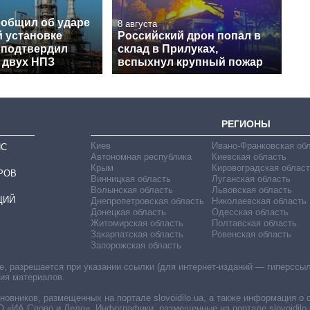
ообщил об ударе
8 августа
й установке
Российский дрон попал в
 подтвердил
склад в Прилуках,
 двух НПЗ
вспыхнул крупный пожар
РЕГИОНЫ
Киев
Ивано-Франковская об
ИС
Автономная республика
Киевская область
Крым
Кировоградская област
РОВ
Винницкая область
Луганская область
Волынская область
Львовская область
ЦИЙ
Днепропетровская область
Николаевская область
Донецкая область
Одесская область
Житомирская область
Полтавская область
Закарпатская область
Ровенская область
Запорожская область
 разрешается при указании ссылки (для интернет-изданий — гиперссылки
ния материалов.
овников, размещенных на портале slovoidilo.ua, а также информация о 
«ИА Слово и Дело». Инфографики, размещенные на портале slovoidilo.