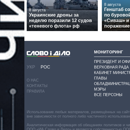
8 августа
Генштаб с
8 августа
Украинские дроны за
по бурово
неделю поразили 12 судов
«Сиваш» и
«теневого флота» рф
поражение
МОНИТОРИНГ
ПРЕЗИДЕНТ И ОФ
УКР
РОС
ВЕРХОВНАЯ РАДА
КАБИНЕТ МИНИСТ
ГЛАВЫ
О НАС
ОБЛАДМИНИСТРА
КОНТАКТЫ
МЭРЫ
ПРАВИЛА
ВСЕ ПЕРСОНЫ
Использование любых материалов, размещённых на сайте,
вне зависимости от полного либо частичного использова
Аналитическая информация об обещаниях политиков и чин
ООО «ИА Слово и Дело» и является собственностью ООО 