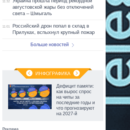
Украина прошла период рекордной
11:32
августовской жары без отключений
света – Шмыгаль
Российский дрон попал в склад в
11:01
Прилуках, вспыхнул крупный пожар
Больше новостей
ИНФОГРАФИКА
Дефицит памяти:
как вырос спрос
на чипы за
последние годы и
что прогнозируют
на 2027-й
аспирант