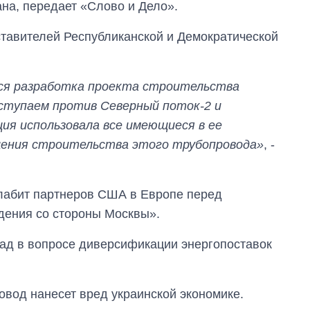
на, передает «Слово и Дело».
тавителей Республиканской и Демократической
ся разработка проекта строительства
ступаем против Северный поток-2 и
ия использовала все имеющиеся в ее
щения строительства этого трубопровода»
, -
слабит партнеров США в Европе перед
Восемь
дения со стороны Москвы».
массированных
ударов по Украине
азад в вопросе диверсификации энергопоставок
за лето: Киев и
область стали
главной целью рф
ровод нанесет вред украинской экономике.