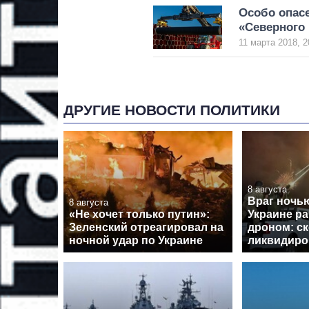
Особо опасе
«Северного 
11 марта 2018, 2
ДРУГИЕ НОВОСТИ ПОЛИТИКИ
8 августа
Враг ночь
8 августа
«Не хочет только путин»:
Украине ра
Зеленский отреагировал на
дроном: с
ночной удар по Украине
ликвидиро