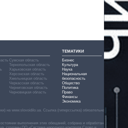
ТЕМАТИКИ
ласть
Сумская область
Бизнес
Тернопольская область
Культура
ь
Харьковская область
Наука
Херсонская область
Национальная
Хмельницкая область
безопасность
Черкасская область
Общество
Черниговская область
Политика
Черновицкая область
Право
Финансы
Экономика
) на www.slovoidilo.ua. Ссылка (гиперссылка) обязательна
состоянии выполнения этих обещаний, собрана и обработана
ua, созданы ОО «Система народного контроля Слово и