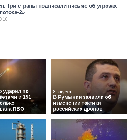
н. Три страны подписали письмо об угрозах
потока-2»
0:16
ю ударил по
8 августа
кетами и 151
В Румынии заявили об
колько
изменении тактики
вала ПВО
российских дронов