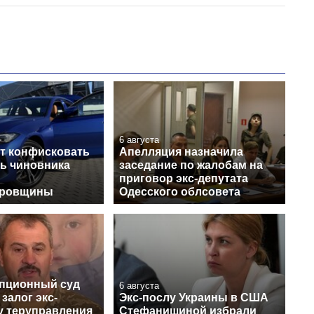
6 августа
т конфисковать
Апелляция назначила
ь чиновника
заседание по жалобам на
приговор экс-депутата
тровщины
Одесского облсовета
пционный суд
6 августа
залог экс-
Экс-послу Украины в США
у теруправления
Стефанишиной избрали