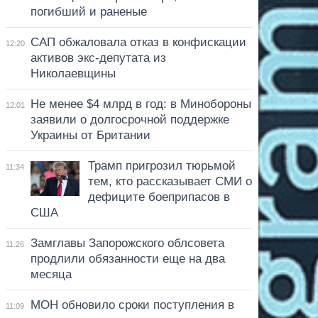
погибший и раненые
САП обжаловала отказ в конфискации
12:20
активов экс-депутата из
Николаевщины
Не менее $4 млрд в год: в Минобороны
12:01
заявили о долгосрочной поддержке
Украины от Британии
Трамп пригрозил тюрьмой
11:34
тем, кто рассказывает СМИ о
дефиците боеприпасов в
США
Замглавы Запорожского облсовета
11:26
продлили обязанности еще на два
месяца
МОН обновило сроки поступления в
11:09