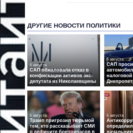
ДРУГИЕ НОВОСТИ ПОЛИТИКИ
6 августа
САП проси
6 августа
САП обжаловала отказ в
автомобил
конфискации активов экс-
налоговой
депутата из Николаевщины
Днепропе
6 августа
6 августа
Трамп пригрозил тюрьмой
Антикорру
тем, кто рассказывает СМИ
определил 
о дефиците боеприпасов в
начальник