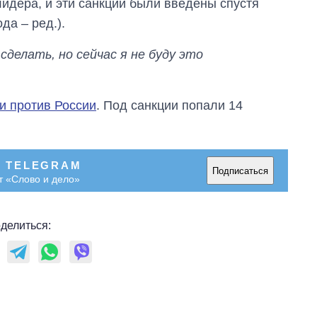
лидера, и эти санкции были введены спустя
Украине до и во
да – ред.).
время большой
войны
сделать, но сейчас я не буду это
 против России
. Под санкции попали 14
В TELEGRAM
Подписаться
т «Слово и дело»
делиться: