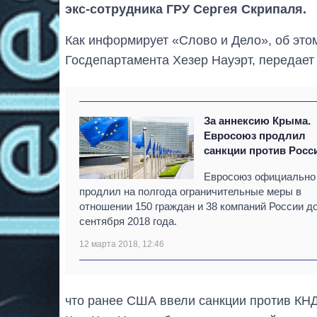
экс-сотрудника ГРУ Сергея Скрипаля.
Как информирует «Слово и Дело», об эт
Госдепартамента Хезер Науэрт, передает
За аннексию Крыма.
Евросоюз продлил
санкции против Росс
Евросоюз официально
продлил на полгода ограничительные меры в
отношении 150 граждан и 38 компаний России до
сентября 2018 года.
12 марта 2018, 12:46
что ранее США ввели санкции против КН