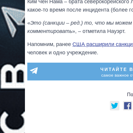
Ким Чен Нама – брата северокорейского 
какое-то время после инцидента (более го
«
Это (санкции – ред.) то, что мы можем 
комментировать
», – отметила Науэрт.
Напомним, ранее
США расширили санкции
человек и одно учреждение.
ЧИТАЙТЕ 
самое важное о
По