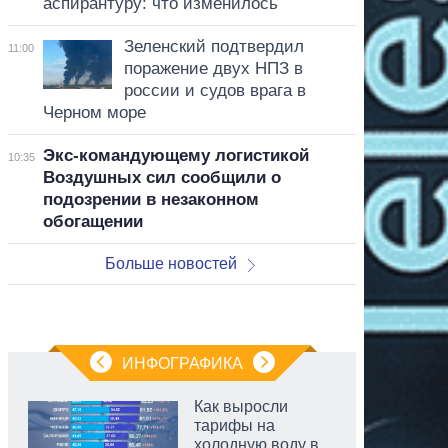
аспирантуру: что изменилось
Зеленский подтвердил
11:00
поражение двух НПЗ в
россии и судов врага в
Черном море
Экс-командующему логистикой
10:35
Воздушных сил сообщили о
подозрении в незаконном
обогащении
Больше новостей
ИНФОГРАФИКА
Как выросли
тарифы на
холодную воду в