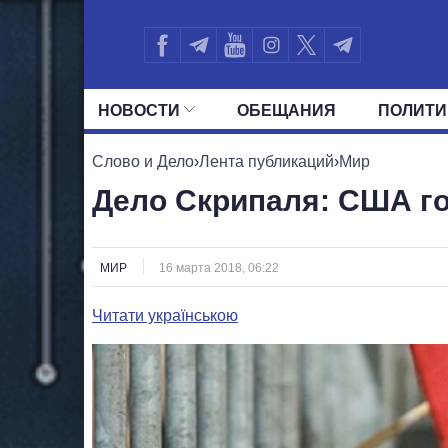
НОВОСТИ
ОБЕЩАНИЯ
ПОЛИТИ
ВСЕ ПОЛИТИКИ
ПРЕЗИДЕНТ И ОФ
Слово и Дело
›
Лента публикаций
›
Мир
Дело Скрипаля: США г
МИР
16 марта 2018, 06:22
Читати українською