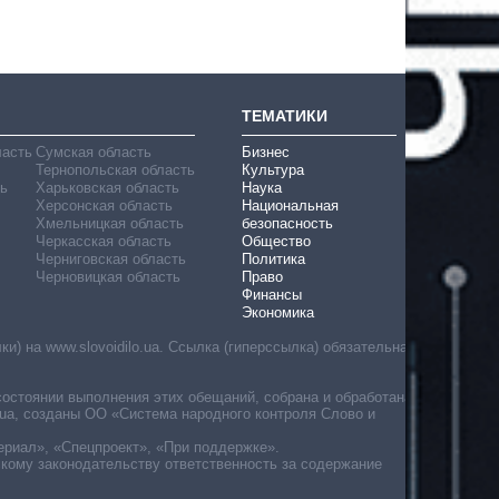
ТЕМАТИКИ
ласть
Сумская область
Бизнес
Тернопольская область
Культура
ь
Харьковская область
Наука
Херсонская область
Национальная
Хмельницкая область
безопасность
Черкасская область
Общество
Черниговская область
Политика
Черновицкая область
Право
Финансы
Экономика
) на www.slovoidilo.ua. Ссылка (гиперссылка) обязательна
состоянии выполнения этих обещаний, собрана и обработана
ua, созданы ОО «Система народного контроля Слово и
ериал», «Спецпроект», «При поддержке».
скому законодательству ответственность за содержание