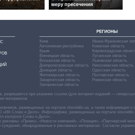
меру пресечения
РЕГИОНЫ
Киев
Ивано-Франковская об
ИС
Автономная республика
Киевская область
Крым
Кировоградская област
РОВ
Винницкая область
Луганская область
Волынская область
Львовская область
ЦИЙ
Днепропетровская область
Николаевская область
Донецкая область
Одесская область
Житомирская область
Полтавская область
Закарпатская область
Ровенская область
Запорожская область
 разрешается при указании ссылки (для интернет-изданий — гиперссылки
ния материалов.
овников, размещенных на портале slovoidilo.ua, а также информация о 
«ИА Слово и Дело». Инфографики, размещенные на портале slovoidilo.
о контроля Слово и Дело».
х рекламы: «Промо», «Новости компаний», «Позиция», «Партнерский мат
е суждения, обнародованные в рекламных материалах. Согласно украин