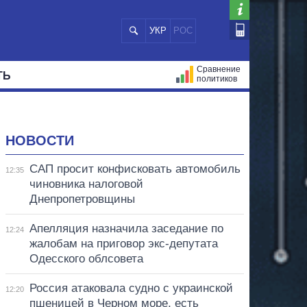
УКР
РОС
Сравнение
ТЬ
политиков
СТРАЦИЙ
МЭРЫ
ВСЕ ПЕРСОНЫ
НОВОСТИ
САП просит конфисковать автомобиль
12:35
чиновника налоговой
Днепропетровщины
Апелляция назначила заседание по
12:24
жалобам на приговор экс-депутата
Одесского облсовета
Россия атаковала судно с украинской
12:20
пшеницей в Черном море, есть