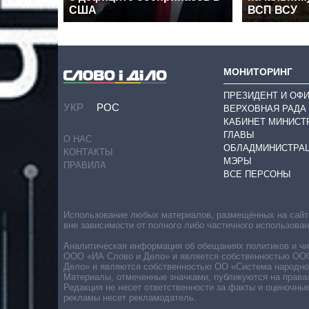
США
ВСП ВСУ
МОНИТОРИНГ
ПРЕЗИДЕНТ И ОФ
УКР
РОС
ВЕРХОВНАЯ РАДА
КАБИНЕТ МИНИСТ
ГЛАВЫ
О НАС
ОБЛАДМИНИСТРА
КОНТАКТЫ
МЭРЫ
ПРАВИЛА
ВСЕ ПЕРСОНЫ
Использование любых материалов, размещённых на сайте,
вне зависимости от полного либо частичного использова
Аналитическая информация об обещаниях политиков и чин
ООО «ИА Слово и Дело» и является собственностью ООО 
Дело» и являются собственностью ОО «Система народног
Материалы, отмеченные значками, публикуются на права
Редакция не несет ответственности за факты и оценочны
рекламы несет рекламодатель.