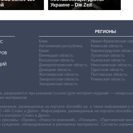
ей
Украине – Die Zeit
РЕГИОНЫ
Киев
Ивано-Франковская об
ИС
Автономная республика
Киевская область
Крым
Кировоградская област
РОВ
Винницкая область
Луганская область
Волынская область
Львовская область
ЦИЙ
Днепропетровская область
Николаевская область
Донецкая область
Одесская область
Житомирская область
Полтавская область
Закарпатская область
Ровенская область
Запорожская область
 разрешается при указании ссылки (для интернет-изданий — гиперссылки
ния материалов.
овников, размещенных на портале slovoidilo.ua, а также информация о 
«ИА Слово и Дело». Инфографики, размещенные на портале slovoidilo.
о контроля Слово и Дело».
х рекламы: «Промо», «Новости компаний», «Позиция», «Партнерский мат
е суждения, обнародованные в рекламных материалах. Согласно украин