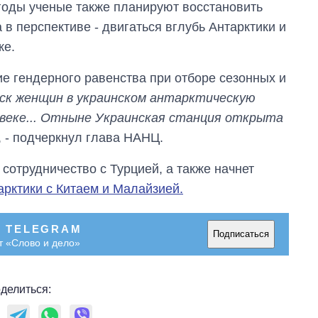
 годы ученые также планируют восстановить
в перспективе - двигаться вглубь Антарктики и
ке.
е гендерного равенства при отборе сезонных и
ск женщин в украинском антарктическую
1 веке... Отныне Украинская станция открыта
, - подчеркнул глава НАНЦ.
сотрудничество с Турцией, а также начнет
рктики с Китаем и Малайзией.
В TELEGRAM
Подписаться
т «Слово и дело»
делиться: