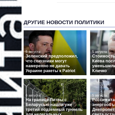
ДРУГИЕ НОВОСТИ ПОЛИТИКИ
5 августа
5 августа
Зеленский предположил,
Стоимость
что союзники могут
Киева пос
намеренно не давать
уменьшили
Украине ракеты к Patriot
Кличко
6 августа
5 августа
На границе Литвы с
Россия ат
Беларусью нашли уже
энергообъ
третий подземный туннель
Днепропет
для нелегальных
света оста