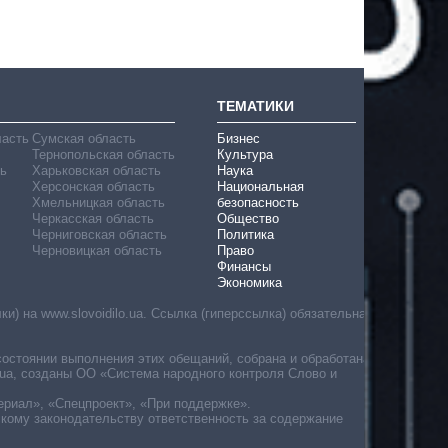
ТЕМАТИКИ
ласть
Сумская область
Бизнес
Тернопольская область
Культура
ь
Харьковская область
Наука
Херсонская область
Национальная
Хмельницкая область
безопасность
Черкасская область
Общество
Черниговская область
Политика
Черновицкая область
Право
Финансы
Экономика
) на www.slovoidilo.ua. Ссылка (гиперссылка) обязательна
состоянии выполнения этих обещаний, собрана и обработана
ua, созданы ОО «Система народного контроля Слово и
ериал», «Спецпроект», «При поддержке».
скому законодательству ответственность за содержание