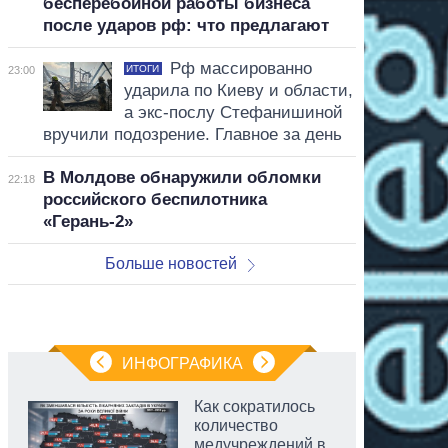
бесперебойной работы бизнеса
после ударов рф: что предлагают
Рф массированно
ИТОГИ
23:00
ударила по Киеву и области,
а экс-послу Стефанишиной
вручили подозрение. Главное за день
В Молдове обнаружили обломки
22:18
российского беспилотника
«Герань-2»
Больше новостей
ИНФОГРАФИКА
Как сократилось
количество
медучреждений в