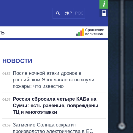
УКР
РОС
Сравнение
ТЬ
политиков
СТРАЦИЙ
МЭРЫ
ВСЕ ПЕРСОНЫ
НОВОСТИ
После ночной атаки дронов в
04:57
российском Ярославле вспыхнули
пожары: что известно
Россия сбросила четыре КАБа на
04:37
Сумы: есть раненые, повреждены
ТЦ и многоэтажки
Затмение Солнца сократит
03:59
производство электричества в ЕС