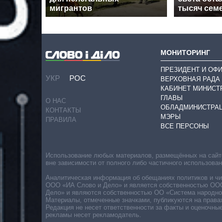
мигрантов
тысяч сем
МОНИТОРИНГ
ПРЕЗИДЕНТ И ОФ
УКР
РОС
ВЕРХОВНАЯ РАДА
КАБИНЕТ МИНИСТ
ГЛАВЫ
О НАС
ОБЛАДМИНИСТРА
КОНТАКТЫ
МЭРЫ
ПРАВИЛА
ВСЕ ПЕРСОНЫ
Использование любых материалов, размещённых на сайте,
вне зависимости от полного либо частичного использова
Аналитическая информация об обещаниях политиков и чин
ООО «ИА Слово и Дело» и является собственностью ООО 
Дело» и являются собственностью ОО «Система народног
Материалы, отмеченные значками, публикуются на права
Редакция не несет ответственности за факты и оценочны
рекламы несет рекламодатель.