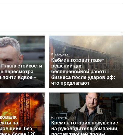
5 августа
Кабмин готовит пакет
 Плана стойкости
решений для
ле пересмотра
бесперебойной работы
 почти вдвое –
бизнеса после ударов рф:
что предлагают
аковала
6 августа
екты на
Кремль готовил покушение
ровщине, без
на руководителя компании,
лись более 120
поставляющей дроны