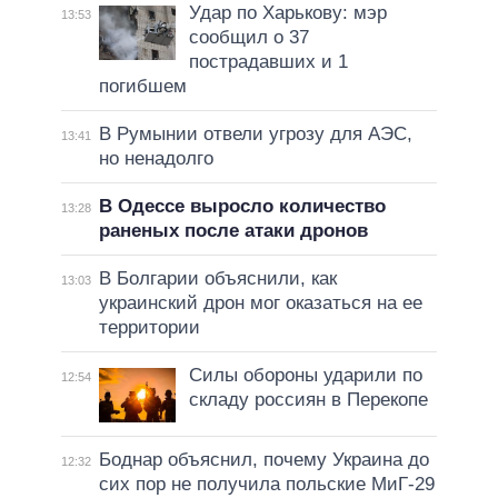
Удар по Харькову: мэр
13:53
сообщил о 37
пострадавших и 1
погибшем
В Румынии отвели угрозу для АЭС,
13:41
но ненадолго
В Одессе выросло количество
13:28
раненых после атаки дронов
В Болгарии объяснили, как
13:03
украинский дрон мог оказаться на ее
территории
Силы обороны ударили по
12:54
складу россиян в Перекопе
Боднар объяснил, почему Украина до
12:32
сих пор не получила польские МиГ-29