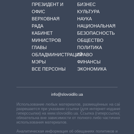
ПРЕЗИДЕНТ И
БИЗНЕС
ОФИС
КУЛЬТУРА
ВЕРХОВНАЯ
НАУКА
РАДА
НАЦИОНАЛЬНАЯ
КАБИНЕТ
БЕЗОПАСНОСТЬ
МИНИСТРОВ
ОБЩЕСТВО
ГЛАВЫ
ПОЛИТИКА
ОБЛАДМИНИСТРАЦИЙ
ПРАВО
МЭРЫ
ФИНАНСЫ
ВСЕ ПЕРСОНЫ
ЭКОНОМИКА
info@slovoidilo.ua
Использование любых материалов, размещённых на сайте,
разрешается при указании ссылки (для интернет-изданий —
гиперссылки) на www.slovoidilo.ua. Ссылка (гиперссылка)
обязательна вне зависимости от полного либо частичного
использования материалов.
Аналитическая информация об обещаниях политиков и