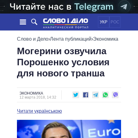
УКР
РОС
НОВОСТИ
Слово и Дело
›
Лента публикаций
›
Экономика
Могерини озвучила
ОБЕЩАНИЯ
ЛЕНТА
ПОЛИТИКА
Порошенко условия
СОБЫТИЯ
ЭКОНОМИКА
ПОЛИТИКИ
для нового транша
СТАТЬИ
ОБЩЕСТВО
ИНФОГРАФИКА
МНЕНИЯ
МИР
ВСЕ ПОЛИТИКИ
ОБЗОРЫ
ПРЕЗИДЕНТ И ОФИС
ВИДЕО
ЭКОНОМИКА
ДАЙДЖЕСТЫ
12 марта 2018, 14:32
ВЕРХОВНАЯ РАДА
ПОДДЕРЖАТЬ
КАБИНЕТ МИНИСТРОВ
Читати українською
ГЛАВЫ ОБЛАДМИНИСТРАЦИЙ
СРАВНЕНИЕ ПОЛИТИКОВ
МЭРЫ
ВСЕ ПЕРСОНЫ