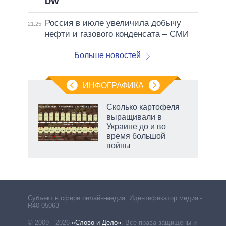
DW
Россия в июле увеличила добычу
21:25
нефти и газового конденсата – СМИ
Больше новостей
ИНФОГРАФИКА
Сколько картофеля
о
выращивали в
Украине до и во
время большой
ic
войны
Субъект в сфере онлайн-медиа. Идентификатор медиа –
R40-05063
© 2009—2026
«Слово и Дело»
.
Все права защищены и