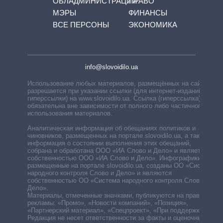
ОБЛАДМИНИСТРАЦИЙ
ПРАВО
МЭРЫ
ФИНАНСЫ
ВСЕ ПЕРСОНЫ
ЭКОНОМИКА
info@slovoidilo.ua
Использование любых материалов, размещённых на сайте,
разрешается при указании ссылки (для интернет-изданий —
гиперссылки) на www.slovoidilo.ua. Ссылка (гиперссылка)
обязательна вне зависимости от полного либо частичного
использования материалов.
Аналитическая информация об обещаниях политиков и
чиновников, размещенных на портале slovoidilo.ua, а также
информация о состоянии выполнения этих обещаний,
собрана и обработана ООО «ИА Слово и Дело» и является
собственностью ООО «ИА Слово и Дело». Инфографики,
размещенные на портале slovoidilo.ua, созданы ОО «Система
народного контроля Слово и Дело» и являются
собственностью ОО «Система народного контроля Слово и
Дело».
Материалы, отмеченные значками, публикуются на правах
рекламы: «Промо», «Новости компаний», «Позиция»,
«Партнерский материал», «Спецпроект», «При поддержке».
Редакция не несет ответственности за факты и оценочные