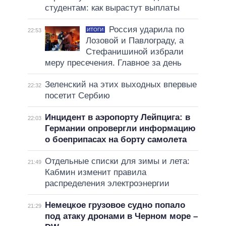
студентам: как вырастут выплаты
Россия ударила по
ИТОГИ
22:53
Лозовой и Павлограду, а
Стефанишиной избрали
меру пресечения. Главное за день
Зеленский на этих выходных впервые
22:32
посетит Сербию
Инцидент в аэропорту Лейпцига: в
22:03
Германии опровергли информацию
о боеприпасах на борту самолета
Отдельные списки для зимы и лета:
21:49
Кабмин изменит правила
распределения электроэнергии
Немецкое грузовое судно попало
21:29
под атаку дронами в Черном море –