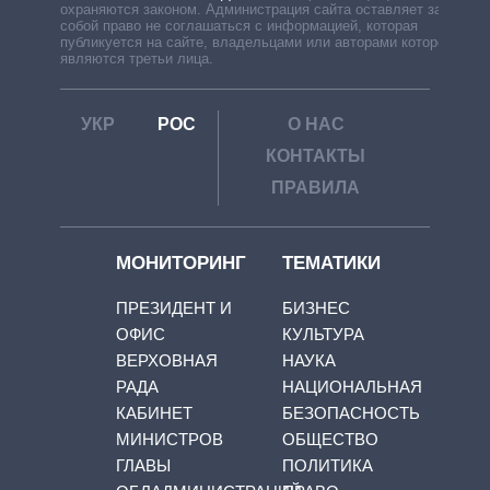
охраняются законом. Администрация сайта оставляет за
собой право не соглашаться с информацией, которая
публикуется на сайте, владельцами или авторами которой
являются третьи лица.
УКР
РОС
О НАС
КОНТАКТЫ
ПРАВИЛА
МОНИТОРИНГ
ТЕМАТИКИ
ПРЕЗИДЕНТ И
БИЗНЕС
ОФИС
КУЛЬТУРА
ВЕРХОВНАЯ
НАУКА
РАДА
НАЦИОНАЛЬНАЯ
КАБИНЕТ
БЕЗОПАСНОСТЬ
МИНИСТРОВ
ОБЩЕСТВО
ГЛАВЫ
ПОЛИТИКА