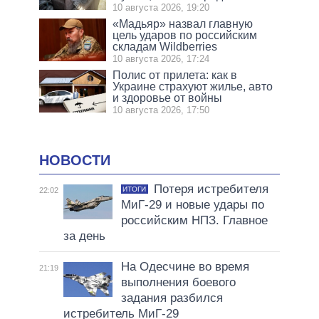
10 августа 2026, 19:20
«Мадьяр» назвал главную
цель ударов по российским
складам Wildberries
10 августа 2026, 17:24
Полис от прилета: как в
Украине страхуют жилье, авто
и здоровье от войны
10 августа 2026, 17:50
НОВОСТИ
Потеря истребителя
ИТОГИ
22:02
МиГ-29 и новые удары по
российским НПЗ. Главное
за день
На Одесчине во время
21:19
выполнения боевого
задания разбился
истребитель МиГ-29