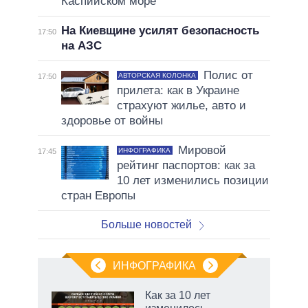
Каспийском море
На Киевщине усилят безопасность
17:50
на АЗС
Полис от
АВТОРСКАЯ КОЛОНКА
17:50
прилета: как в Украине
страхуют жилье, авто и
здоровье от войны
Мировой
ИНФОГРАФИКА
17:45
рейтинг паспортов: как за
10 лет изменились позиции
стран Европы
Больше новостей
ИНФОГРАФИКА
г
Как за 10 лет