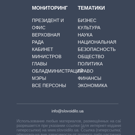
МОНИТОРИНГ
ТЕМАТИКИ
ПРЕЗИДЕНТ И
БИЗНЕС
ОФИС
КУЛЬТУРА
ВЕРХОВНАЯ
НАУКА
РАДА
НАЦИОНАЛЬНАЯ
КАБИНЕТ
БЕЗОПАСНОСТЬ
МИНИСТРОВ
ОБЩЕСТВО
ГЛАВЫ
ПОЛИТИКА
ОБЛАДМИНИСТРАЦИЙ
ПРАВО
МЭРЫ
ФИНАНСЫ
ВСЕ ПЕРСОНЫ
ЭКОНОМИКА
info@slovoidilo.ua
Использование любых материалов, размещённых на сайте,
разрешается при указании ссылки (для интернет-изданий —
гиперссылки) на www.slovoidilo.ua. Ссылка (гиперссылка)
обязательна вне зависимости от полного либо частичного