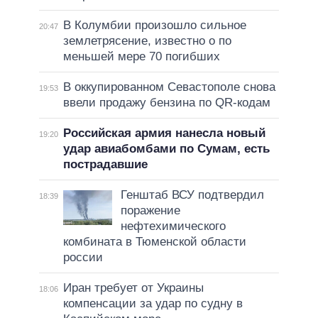
В Колумбии произошло сильное
20:47
землетрясение, известно о по
меньшей мере 70 погибших
В оккупированном Севастополе снова
19:53
ввели продажу бензина по QR-кодам
Российская армия нанесла новый
19:20
удар авиабомбами по Сумам, есть
пострадавшие
Генштаб ВСУ подтвердил
18:39
поражение
нефтехимического
комбината в Тюменской области
россии
Иран требует от Украины
18:06
компенсации за удар по судну в