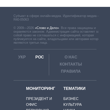
Субъект в сфере онлайн-медиа. Идентификатор медиа –
R40-05063
© 2009—2026
«Слово и Дело»
.
Все права защищены и
охраняются законом. Администрация сайта оставляет за
собой право не соглашаться с информацией, которая
публикуется на сайте, владельцами или авторами которой
являются третьи лица.
УКР
РОС
О НАС
КОНТАКТЫ
ПРАВИЛА
МОНИТОРИНГ
ТЕМАТИКИ
ПРЕЗИДЕНТ И
БИЗНЕС
ОФИС
КУЛЬТУРА