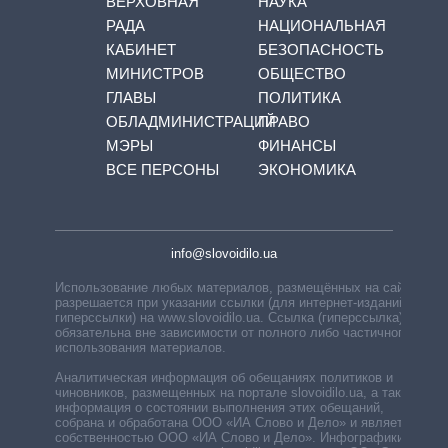
ВЕРХОВНАЯ
НАУКА
РАДА
НАЦИОНАЛЬНАЯ
КАБИНЕТ
БЕЗОПАСНОСТЬ
МИНИСТРОВ
ОБЩЕСТВО
ГЛАВЫ
ПОЛИТИКА
ОБЛАДМИНИСТРАЦИЙ
ПРАВО
МЭРЫ
ФИНАНСЫ
ВСЕ ПЕРСОНЫ
ЭКОНОМИКА
info@slovoidilo.ua
Использование любых материалов, размещённых на сайте,
разрешается при указании ссылки (для интернет-изданий —
гиперссылки) на www.slovoidilo.ua. Ссылка (гиперссылка)
обязательна вне зависимости от полного либо частичного
использования материалов.
Аналитическая информация об обещаниях политиков и
чиновников, размещенных на портале slovoidilo.ua, а также
информация о состоянии выполнения этих обещаний,
собрана и обработана ООО «ИА Слово и Дело» и является
собственностью ООО «ИА Слово и Дело». Инфографики,