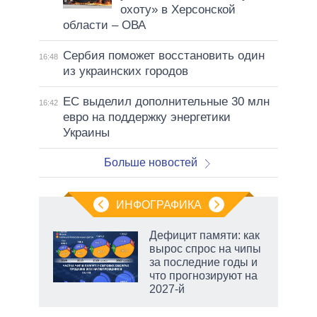
охоту» в Херсонской
области – ОВА
Сербия поможет восстановить один
16:48
из украинских городов
ЕС выделил дополнительные 30 млн
16:42
евро на поддержку энергетики
Украины
Больше новостей
ИНФОГРАФИКА
Дефицит памяти: как
вырос спрос на чипы
не за
за последние годы и
асть
что прогнозируют на
елью
2027-й