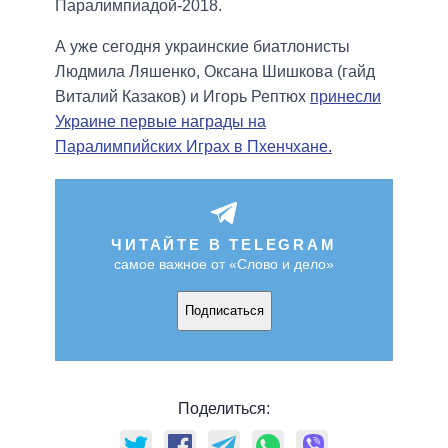
Паралимпиадой-2018.
А уже сегодня украинские биатлонисты
Людмила Ляшенко, Оксана Шишкова (гайд
Виталий Казаков) и Игорь Рептюх
принесли
Украине первые награды на
Паралимпийских Играх в Пхенчхане.
ЧИТАЙТЕ В TELEGRAM
самое важное от «Слово и дело»
Подписаться
Поделиться: