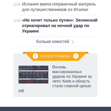
Испания ввела пограничный контроль
12:26
для путешественников из Италии
«Не хочет только путин»: Зеленский
12:10
отреагировал на ночной удар по
Украине
Больше новостей
ИНФОГРАФИКА
еля
Восемь
массированных
ударов по Украине за
лето: Киев и область
стали главной целью
рф
маги