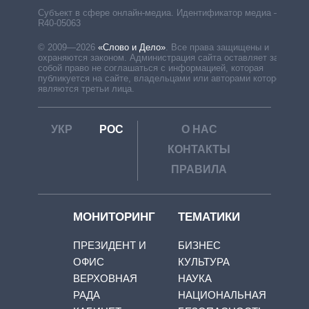
Субъект в сфере онлайн-медиа. Идентификатор медиа –
R40-05063
© 2009—2026
«Слово и Дело»
.
Все права защищены и
охраняются законом. Администрация сайта оставляет за
собой право не соглашаться с информацией, которая
публикуется на сайте, владельцами или авторами которой
являются третьи лица.
УКР
РОС
О НАС
КОНТАКТЫ
ПРАВИЛА
МОНИТОРИНГ
ТЕМАТИКИ
ПРЕЗИДЕНТ И
БИЗНЕС
ОФИС
КУЛЬТУРА
ВЕРХОВНАЯ
НАУКА
РАДА
НАЦИОНАЛЬНАЯ