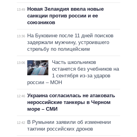
Новая Зеландия ввела новые
13:49
санкции против россии и ее
союзников
На Буковине после 11 дней поисков
13:36
задержали мужчину, устроившего
стрельбу по полицейским
Часть школьников
13:06
останется без учебников на
1 сентября из-за ударов
россии – МОН
Украина согласилась не атаковать
12:46
нероссийские танкеры в Черном
море – СМИ
В Румынии заявили об изменении
12:42
тактики российских дронов