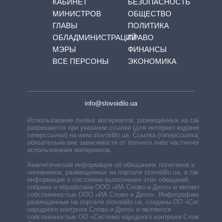
КАБИНЕТ
БЕЗОПАСНОСТЬ
МИНИСТРОВ
ОБЩЕСТВО
ГЛАВЫ
ПОЛИТИКА
ОБЛАДМИНИСТРАЦИЙ
ПРАВО
МЭРЫ
ФИНАНСЫ
ВСЕ ПЕРСОНЫ
ЭКОНОМИКА
info@slovoidilo.ua
Использование любых материалов, размещённых на сайте,
разрешается при указании ссылки (для интернет-изданий —
гиперссылки) на www.slovoidilo.ua. Ссылка (гиперссылка)
обязательна вне зависимости от полного либо частичного
использования материалов.
Аналитическая информация об обещаниях политиков и
чиновников, размещенных на портале slovoidilo.ua, а также
информация о состоянии выполнения этих обещаний,
собрана и обработана ООО «ИА Слово и Дело» и является
собственностью ООО «ИА Слово и Дело». Инфографики,
размещенные на портале slovoidilo.ua, созданы ОО «Система
народного контроля Слово и Дело» и являются
собственностью ОО «Система народного контроля Слово и