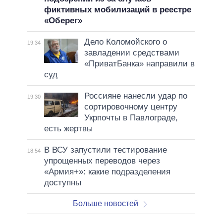
фиктивных мобилизаций в реестре
«Оберег»
Дело Коломойского о
19:34
завладении средствами
«ПриватБанка» направили в
суд
Россияне нанесли удар по
19:30
сортировочному центру
Укрпочты в Павлограде,
есть жертвы
В ВСУ запустили тестирование
18:54
упрощенных переводов через
«Армия+»: какие подразделения
доступны
Больше новостей