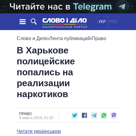
УКР
РОС
НОВОСТИ
Слово и Дело
›
Лента публикаций
›
Право
В Харькове
ОБЕЩАНИЯ
ЛЕНТА
ПОЛИТИКА
полицейские
СОБЫТИЯ
ЭКОНОМИКА
ПОЛИТИКИ
попались на
СТАТЬИ
ОБЩЕСТВО
ИНФОГРАФИКА
МНЕНИЯ
МИР
ВСЕ ПОЛИТИКИ
реализации
ОБЗОРЫ
ПРЕЗИДЕНТ И ОФИС
наркотиков
ВИДЕО
ДАЙДЖЕСТЫ
ВЕРХОВНАЯ РАДА
ПОДДЕРЖАТЬ
КАБИНЕТ МИНИСТРОВ
ГЛАВЫ ОБЛАДМИНИСТРАЦИЙ
ПРАВО
СРАВНЕНИЕ ПОЛИТИКОВ
6 марта 2018, 01:00
МЭРЫ
Читати українською
ВСЕ ПЕРСОНЫ