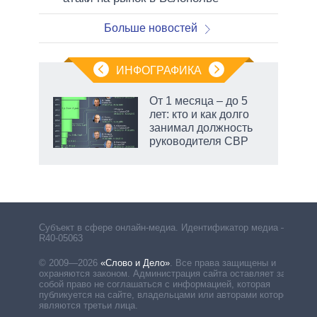
Больше новостей
ИНФОГРАФИКА
От 1 месяца – до 5
лет: кто и как долго
занимал должность
руководителя СВР
рф
Субъект в сфере онлайн-медиа. Идентификатор медиа –
R40-05063
© 2009—2026
«Слово и Дело»
.
Все права защищены и
охраняются законом. Администрация сайта оставляет за
собой право не соглашаться с информацией, которая
публикуется на сайте, владельцами или авторами которой
являются третьи лица.