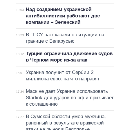
Над созданием украинской
19:03
антибаллистики работают две
компании – Зеленский
В ГПСУ рассказали о ситуации на
18:23
границе с Беларусью
Турция ограничила движение судов
18:12
в Черном море из-за атак
Украина получит от Сербии 2
18:01
миллиона евро: на что направят
Маск не дает Украине использовать
17:34
Starlink для ударов по рф и призывает
к соглашению
В Сумской области умер мужчина,
17:27
раненный в результате вражеской
атаки на рынок в Белополье