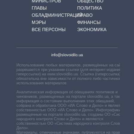
МИНИСТРОВ
ОБЩЕСТВО
ГЛАВЫ
ПОЛИТИКА
ОБЛАДМИНИСТРАЦИЙ
ПРАВО
МЭРЫ
ФИНАНСЫ
ВСЕ ПЕРСОНЫ
ЭКОНОМИКА
info@slovoidilo.ua
Использование любых материалов, размещённых на сайте,
разрешается при указании ссылки (для интернет-изданий —
гиперссылки) на www.slovoidilo.ua. Ссылка (гиперссылка)
обязательна вне зависимости от полного либо частичного
использования материалов.
Аналитическая информация об обещаниях политиков и
чиновников, размещенных на портале slovoidilo.ua, а также
информация о состоянии выполнения этих обещаний,
собрана и обработана ООО «ИА Слово и Дело» и является
собственностью ООО «ИА Слово и Дело». Инфографики,
размещенные на портале slovoidilo.ua, созданы ОО «Система
народного контроля Слово и Дело» и являются
собственностью ОО «Система народного контроля Слово и
Дело».
Материалы, отмеченные значками, публикуются на правах