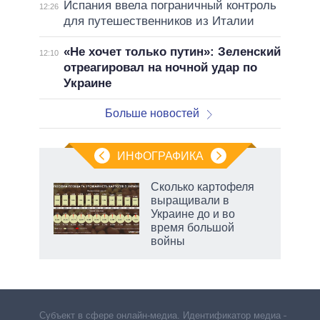
Испания ввела пограничный контроль
12:26
для путешественников из Италии
«Не хочет только путин»: Зеленский
12:10
отреагировал на ночной удар по
Украине
Больше новостей
ИНФОГРАФИКА
Сколько картофеля
выращивали в
Украине до и во
ет
время большой
войны
маги
Субъект в сфере онлайн-медиа. Идентификатор медиа –