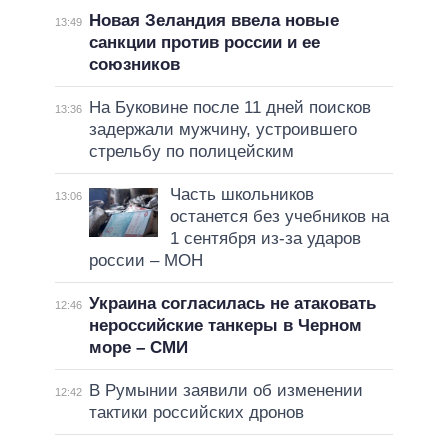
Новая Зеландия ввела новые
13:49
санкции против россии и ее
союзников
На Буковине после 11 дней поисков
13:36
задержали мужчину, устроившего
стрельбу по полицейским
Часть школьников
13:06
останется без учебников на
1 сентября из-за ударов
россии – МОН
Украина согласилась не атаковать
12:46
нероссийские танкеры в Черном
море – СМИ
В Румынии заявили об изменении
12:42
тактики российских дронов