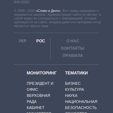
R40-05063
© 2009—2026
«Слово и Дело»
.
Все права защищены и
охраняются законом. Администрация сайта оставляет за
собой право не соглашаться с информацией, которая
публикуется на сайте, владельцами или авторами которой
являются третьи лица.
УКР
РОС
О НАС
КОНТАКТЫ
ПРАВИЛА
МОНИТОРИНГ
ТЕМАТИКИ
ПРЕЗИДЕНТ И
БИЗНЕС
ОФИС
КУЛЬТУРА
ВЕРХОВНАЯ
НАУКА
РАДА
НАЦИОНАЛЬНАЯ
КАБИНЕТ
БЕЗОПАСНОСТЬ