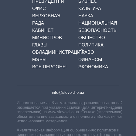
ПРЕЗИДЕНТ И
БИЗНЕС
ОФИС
КУЛЬТУРА
ВЕРХОВНАЯ
НАУКА
РАДА
НАЦИОНАЛЬНАЯ
КАБИНЕТ
БЕЗОПАСНОСТЬ
МИНИСТРОВ
ОБЩЕСТВО
ГЛАВЫ
ПОЛИТИКА
ОБЛАДМИНИСТРАЦИЙ
ПРАВО
МЭРЫ
ФИНАНСЫ
ВСЕ ПЕРСОНЫ
ЭКОНОМИКА
info@slovoidilo.ua
Использование любых материалов, размещённых на сайте,
разрешается при указании ссылки (для интернет-изданий —
гиперссылки) на www.slovoidilo.ua. Ссылка (гиперссылка)
обязательна вне зависимости от полного либо частичного
использования материалов.
Аналитическая информация об обещаниях политиков и
чиновников, размещенных на портале slovoidilo.ua, а также