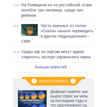
На Киевщине из-за российской атаки
02:53
погибли три человека, среди них
ребенок
Часть военных из полка
02:41
«Скала» начали переводить
в другие подразделения –
СМИ
Удары рф по портам могут вдвое
01:59
сократить экспорт украинского зерна
Больше новостей
ИНФОГРАФИКА
Дефицит памяти: как
вырос спрос на чипы
за последние годы и
ет
что прогнозируют на