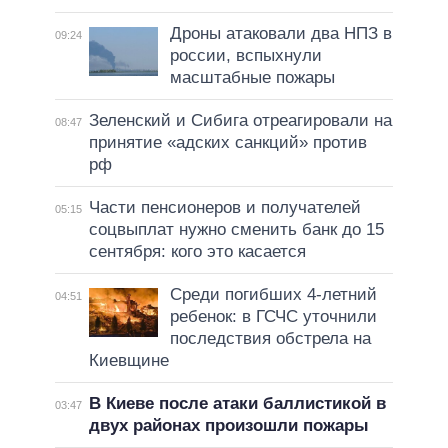
Дроны атаковали два НПЗ в
09:24
россии, вспыхнули
масштабные пожары
Зеленский и Сибига отреагировали на
08:47
принятие «адских санкций» против
рф
Части пенсионеров и получателей
05:15
соцвыплат нужно сменить банк до 15
сентября: кого это касается
Среди погибших 4-летний
04:51
ребенок: в ГСЧС уточнили
последствия обстрела на
Киевщине
В Киеве после атаки баллистикой в
03:47
двух районах произошли пожары