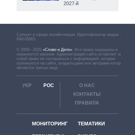
2027-й
Субъект в сфере онлайн-медиа. Идентификатор медиа –
R40-05063
© 2009—2026
«Слово и Дело»
.
Все права защищены и
охраняются законом. Администрация сайта оставляет за
собой право не соглашаться с информацией, которая
публикуется на сайте, владельцами или авторами которой
являются третьи лица.
УКР
РОС
О НАС
КОНТАКТЫ
ПРАВИЛА
МОНИТОРИНГ
ТЕМАТИКИ