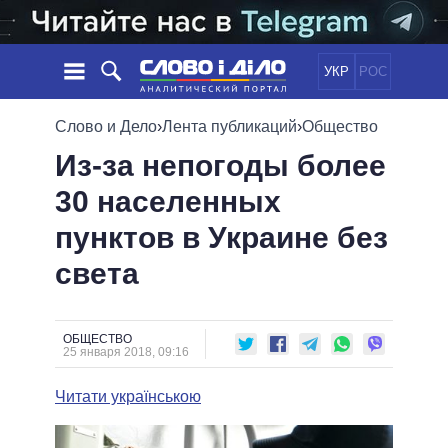
УКР
РОС
НОВОСТИ
Слово и Дело
›
Лента публикаций
›
Общество
Из-за непогоды более
ОБЕЩАНИЯ
ЛЕНТА
ПОЛИТИКА
30 населенных
СОБЫТИЯ
ЭКОНОМИКА
ПОЛИТИКИ
пунктов в Украине без
СТАТЬИ
ОБЩЕСТВО
ИНФОГРАФИКА
МНЕНИЯ
МИР
ВСЕ ПОЛИТИКИ
света
ОБЗОРЫ
ПРЕЗИДЕНТ И ОФИС
ВИДЕО
ДАЙДЖЕСТЫ
ВЕРХОВНАЯ РАДА
ОБЩЕСТВО
ПОДДЕРЖАТЬ
КАБИНЕТ МИНИСТРОВ
25 января 2018, 09:16
ГЛАВЫ ОБЛАДМИНИСТРАЦИЙ
СРАВНЕНИЕ ПОЛИТИКОВ
Читати українською
МЭРЫ
ВСЕ ПЕРСОНЫ