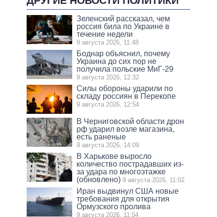
ДРУГИЕ НОВОСТИ ПОЛИТИКИ
Зеленский рассказал, чем
россия била по Украине в
течение недели
9 августа 2026, 11:48
Боднар объяснил, почему
Украина до сих пор не
получила польские МиГ-29
9 августа 2026, 12:32
Силы обороны ударили по
складу россиян в Перекопе
9 августа 2026, 12:54
В Черниговской области дрон
рф ударил возле магазина,
есть раненые
9 августа 2026, 14:09
В Харькове выросло
количество пострадавших из-
за удара по многоэтажке
(обновлено)
9 августа 2026, 11:02
Иран выдвинул США новые
требования для открытия
Ормузского пролива
9 августа 2026, 11:54