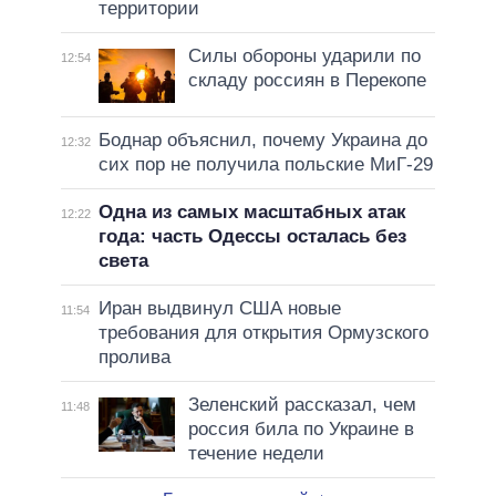
территории
Силы обороны ударили по
12:54
складу россиян в Перекопе
Боднар объяснил, почему Украина до
12:32
сих пор не получила польские МиГ-29
Одна из самых масштабных атак
12:22
года: часть Одессы осталась без
света
Иран выдвинул США новые
11:54
требования для открытия Ормузского
пролива
Зеленский рассказал, чем
11:48
россия била по Украине в
течение недели