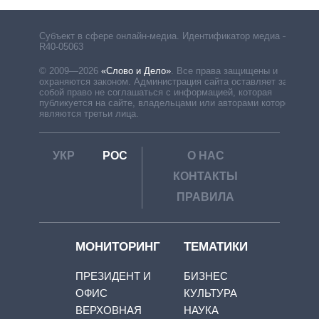
Субъект в сфере онлайн-медиа. Идентификатор медиа –
R40-05063
© 2009—2026
«Слово и Дело»
.
Все права защищены и
охраняются законом. Администрация сайта оставляет за
собой право не соглашаться с информацией, которая
публикуется на сайте, владельцами или авторами которой
являются третьи лица.
УКР
РОС
О НАС
КОНТАКТЫ
ПРАВИЛА
МОНИТОРИНГ
ТЕМАТИКИ
ПРЕЗИДЕНТ И
БИЗНЕС
ОФИС
КУЛЬТУРА
ВЕРХОВНАЯ
НАУКА