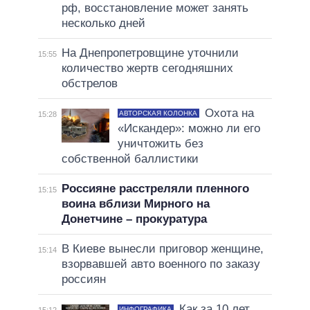
рф, восстановление может занять
несколько дней
На Днепропетровщине уточнили
15:55
количество жертв сегодняшних
обстрелов
Охота на
АВТОРСКАЯ КОЛОНКА
15:28
«Искандер»: можно ли его
уничтожить без
собственной баллистики
Россияне расстреляли пленного
15:15
воина вблизи Мирного на
Донетчине – прокуратура
В Киеве вынесли приговор женщине,
15:14
взорвавшей авто военного по заказу
россиян
Как за 10 лет
ИНФОГРАФИКА
15:12