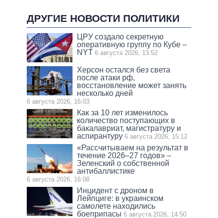
ДРУГИЕ НОВОСТИ ПОЛИТИКИ
ЦРУ создало секретную
оперативную группу по Кубе –
NYT
6 августа 2026, 13:52
Херсон остался без света
после атаки рф,
восстановление может занять
несколько дней
6 августа 2026, 16:03
Как за 10 лет изменилось
количество поступающих в
бакалавриат, магистратуру и
аспирантуру
6 августа 2026, 15:12
«Рассчитываем на результат в
течение 2026–27 годов» –
Зеленский о собственной
антибаллистике
6 августа 2026, 16:08
Инцидент с дроном в
Лейпциге: в украинском
самолете находились
боеприпасы
6 августа 2026, 14:50