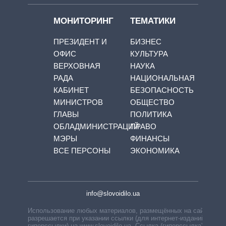
МОНИТОРИНГ
ТЕМАТИКИ
ПРЕЗИДЕНТ И
БИЗНЕС
ОФИС
КУЛЬТУРА
ВЕРХОВНАЯ
НАУКА
РАДА
НАЦИОНАЛЬНАЯ
КАБИНЕТ
БЕЗОПАСНОСТЬ
МИНИСТРОВ
ОБЩЕСТВО
ГЛАВЫ
ПОЛИТИКА
ОБЛАДМИНИСТРАЦИЙ
ПРАВО
МЭРЫ
ФИНАНСЫ
ВСЕ ПЕРСОНЫ
ЭКОНОМИКА
info@slovoidilo.ua
Использование любых материалов, размещённых на сайте,
разрешается при указании ссылки (для интернет-изданий —
гиперссылки) на www.slovoidilo.ua. Ссылка (гиперссылка)