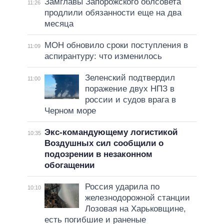
Замглавы Запорожского облсовета
11:26
продлили обязанности еще на два
месяца
МОН обновило сроки поступления в
11:09
аспирантуру: что изменилось
Зеленский подтвердил
11:00
поражение двух НПЗ в
россии и судов врага в
Черном море
Экс-командующему логистикой
10:35
Воздушных сил сообщили о
подозрении в незаконном
обогащении
Россия ударила по
10:10
железнодорожной станции
Лозовая на Харьковщине,
есть погибшие и раненые