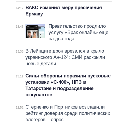
ВАКС изменил меру пресечения
14:17
Ермаку
Правительство продлило
13:46
услугу «Брак онлайн» еще
на два года
В Лейпциге дрон врезался в крыло
13:38
украинского Ан-124: СМИ раскрыли
новые детали
Силы обороны поразили пусковые
13:11
установки «С-400», НПЗ в
Татарстане и подразделение
оккупантов
Стерненко и Портников возглавили
12:52
рейтинг доверия среди политических
блогеров – опрос