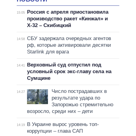
Россия с апреля приостановила
15:05
производство ракет «Кинжал» и
Х-32 – Скибицкий
СБУ задержала очередных агентов
14:58
рф, которые активировали десятки
Starlink для врага
Верховный суд отпустил под
14:41
условный срок экс-главу села на
Сумщине
Число пострадавших в
14:27
результате удара по
Запорожью стремительно
возросло, среди них – дети
В Украине вырос уровень топ-
14:19
коррупции – глава САП