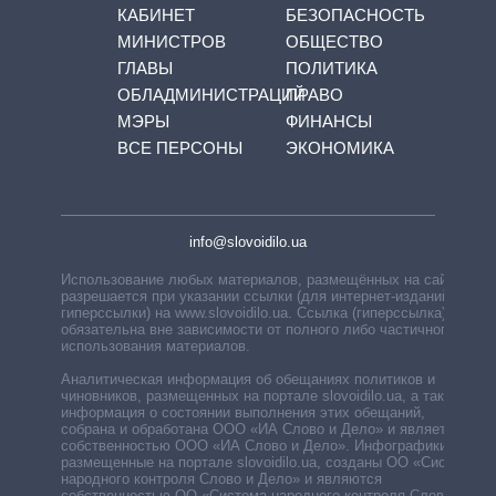
КАБИНЕТ
БЕЗОПАСНОСТЬ
МИНИСТРОВ
ОБЩЕСТВО
ГЛАВЫ
ПОЛИТИКА
ОБЛАДМИНИСТРАЦИЙ
ПРАВО
МЭРЫ
ФИНАНСЫ
ВСЕ ПЕРСОНЫ
ЭКОНОМИКА
info@slovoidilo.ua
Использование любых материалов, размещённых на сайте,
разрешается при указании ссылки (для интернет-изданий —
гиперссылки) на www.slovoidilo.ua. Ссылка (гиперссылка)
обязательна вне зависимости от полного либо частичного
использования материалов.
Аналитическая информация об обещаниях политиков и
чиновников, размещенных на портале slovoidilo.ua, а также
информация о состоянии выполнения этих обещаний,
собрана и обработана ООО «ИА Слово и Дело» и является
собственностью ООО «ИА Слово и Дело». Инфографики,
размещенные на портале slovoidilo.ua, созданы ОО «Система
народного контроля Слово и Дело» и являются
собственностью ОО «Система народного контроля Слово и