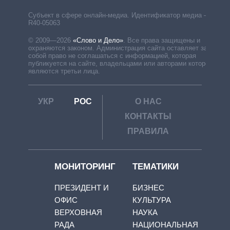
Субъект в сфере онлайн-медиа. Идентификатор медиа –
R40-05063
© 2009—2026
«Слово и Дело»
.
Все права защищены и
охраняются законом. Администрация сайта оставляет за
собой право не соглашаться с информацией, которая
публикуется на сайте, владельцами или авторами которой
являются третьи лица.
УКР
РОС
О НАС
КОНТАКТЫ
ПРАВИЛА
МОНИТОРИНГ
ТЕМАТИКИ
ПРЕЗИДЕНТ И
БИЗНЕС
ОФИС
КУЛЬТУРА
ВЕРХОВНАЯ
НАУКА
РАДА
НАЦИОНАЛЬНАЯ