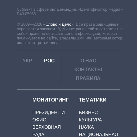
Субъект в сфере онлайн-медиа. Идентификатор медиа –
R40-05063
© 2009—2026
«Слово и Дело»
.
Все права защищены и
охраняются законом. Администрация сайта оставляет за
собой право не соглашаться с информацией, которая
публикуется на сайте, владельцами или авторами которой
являются третьи лица.
УКР
РОС
О НАС
КОНТАКТЫ
ПРАВИЛА
МОНИТОРИНГ
ТЕМАТИКИ
ПРЕЗИДЕНТ И
БИЗНЕС
ОФИС
КУЛЬТУРА
ВЕРХОВНАЯ
НАУКА
РАДА
НАЦИОНАЛЬНАЯ