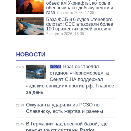
объектам Укрнафты, которые
обеспечивают добычу нефти и
газа
7 августа 2026, 17:38
База ФСБ и 6 судов «теневого
флота»: СБС атаковали более
100 вражеских целей россиян
7 августа 2026, 18:05
НОВОСТИ
Враг обстрелял
ИТОГИ
23:09
стадион «Черноморец», а
Сенат США поддержал
«адские санкции» против рф. Главное
за день
Оккупанты ударили из РСЗО по
22:29
Славянску, есть жертва и ранены
В Германии над военной базой, где
21:45
ремонтируют системы Patriot,