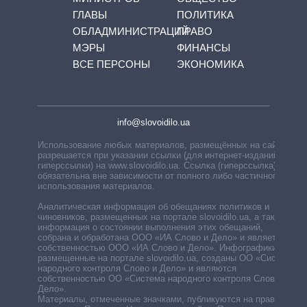
ГЛАВЫ
ПОЛИТИКА
ОБЛАДМИНИСТРАЦИЙ
ПРАВО
МЭРЫ
ФИНАНСЫ
ВСЕ ПЕРСОНЫ
ЭКОНОМИКА
info@slovoidilo.ua
Использование любых материалов, размещённых на сайте,
разрешается при указании ссылки (для интернет-изданий —
гиперссылки) на www.slovoidilo.ua. Ссылка (гиперссылка)
обязательна вне зависимости от полного либо частичного
использования материалов.
Аналитическая информация об обещаниях политиков и
чиновников, размещенных на портале slovoidilo.ua, а также
информация о состоянии выполнения этих обещаний,
собрана и обработана ООО «ИА Слово и Дело» и является
собственностью ООО «ИА Слово и Дело». Инфографики,
размещенные на портале slovoidilo.ua, созданы ОО «Система
народного контроля Слово и Дело» и являются
собственностью ОО «Система народного контроля Слово и
Дело».
Материалы, отмеченные значками, публикуются на правах