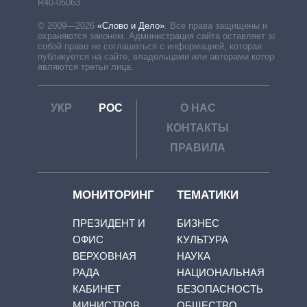
R40-05063
© 2009—2026
«Слово и Дело»
.
Все права защищены и
охраняются законом. Администрация сайта оставляет за
собой право не соглашаться с информацией, которая
публикуется на сайте, владельцами или авторами которой
являются третьи лица.
УКР
РОС
О НАС
КОНТАКТЫ
ПРАВИЛА
МОНИТОРИНГ
ТЕМАТИКИ
ПРЕЗИДЕНТ И
БИЗНЕС
ОФИС
КУЛЬТУРА
ВЕРХОВНАЯ
НАУКА
РАДА
НАЦИОНАЛЬНАЯ
КАБИНЕТ
БЕЗОПАСНОСТЬ
МИНИСТРОВ
ОБЩЕСТВО