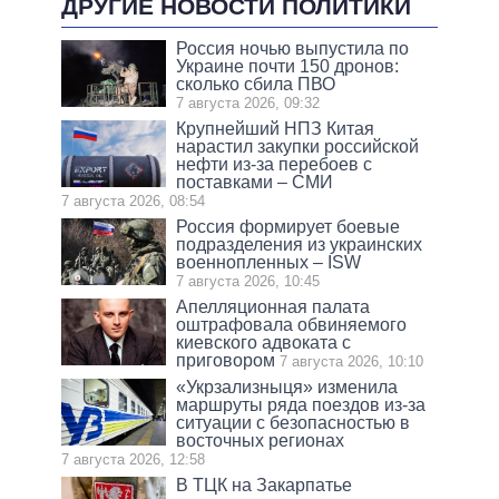
ДРУГИЕ НОВОСТИ ПОЛИТИКИ
Россия ночью выпустила по
Украине почти 150 дронов:
сколько сбила ПВО
7 августа 2026, 09:32
Крупнейший НПЗ Китая
нарастил закупки российской
нефти из-за перебоев с
поставками – СМИ
7 августа 2026, 08:54
Россия формирует боевые
подразделения из украинских
военнопленных – ISW
7 августа 2026, 10:45
Апелляционная палата
оштрафовала обвиняемого
киевского адвоката с
приговором
7 августа 2026, 10:10
«Укрзализныця» изменила
маршруты ряда поездов из-за
ситуации с безопасностью в
восточных регионах
7 августа 2026, 12:58
В ТЦК на Закарпатье