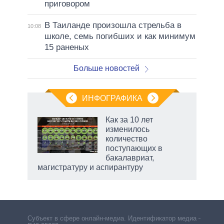
приговором
В Таиланде произошла стрельба в
10:08
школе, семь погибших и как минимум
15 раненых
Больше новостей
ИНФОГРАФИКА
Как за 10 лет
о
изменилось
количество
поступающих в
ic
бакалавриат,
магистратуру и аспирантуру
Субъект в сфере онлайн-медиа. Идентификатор медиа –