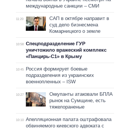
международные санкции – СМИ
САП в октябре направит в
11:20
суд дело бизнесмена
Комарницкого о земле
Спецподразделение ГУР
10:58
уничтожило вражеский комплекс
«Панцирь-С1» в Крыму
Россия формирует боевые
10:45
подразделения из украинских
военнопленных – ISW
Оккупанты атаковали БПЛА
10:27
рынок на Сумщине, есть
тяжелораненые
Апелляционная палата оштрафовала
10:10
обвиняемого киевского адвоката с